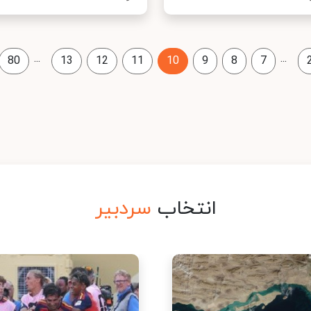
...
...
80
13
12
11
10
9
8
7
انتخاب
سردبیر