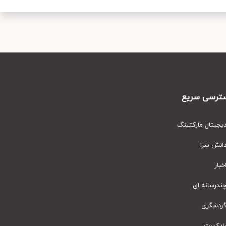
رسی سریع
یتال مارکتینگ
نش سرا
ار
رسانه ای
دشگری