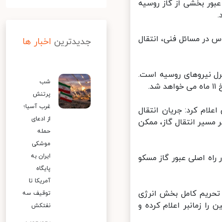
بور بخشی از گاز روسیه
 در مسائل فنی، انتقال
جدیدترین
اخبار ها
 نیروهای روسیه است.
شب
پرتنش
غرب آسیا؛
ام کرد: جریان انتقال
از ادعای
مسیر انتقال گاز، ممکن
حمله
موشکی
ایران به
یه، همچنان این کشور راه اصلی عبور گاز مسکو
پایگاه
آمریکا تا
تحریم کامل بخش انرژی
توقیف سه
ا زمانبر اعلام کرده و
نفتکش