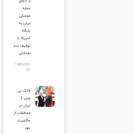
از ادعای
حمله
موشکی
ایران به
پایگاه
آمریکا تا
توقیف سه
نفتکش
1405/05/
07
وانگ یی:
چین از
ایران در
محافظت از
حاکمیت
خود