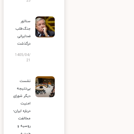
25
سناتور
جنگ‌طلب
ضدایرانی
درگذشت
1405/04/
21
نشست
بی‌نتیجه
دیگر شورای
امنیت
درباره ایران؛
مخالفت
روسیه و
چین و