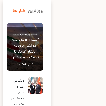
بروزترین
اخبار ها
شب پرتنش غرب
آسیا؛ از ادعای حمله
موشکی ایران به
پایگاه آمریکا تا
توقیف سه نفتکش
1405/05/07
وانگ یی:
چین از
ایران در
محافظت از
حاکمیت