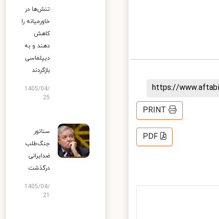
تنش‌ها در
خاورمیانه را
کاهش
دهند و به
دیپلماسی
بازگردند
https://www.afta
1405/04/
25
PRINT
سناتور
PDF
جنگ‌طلب
ضدایرانی
درگذشت
1405/04/
21