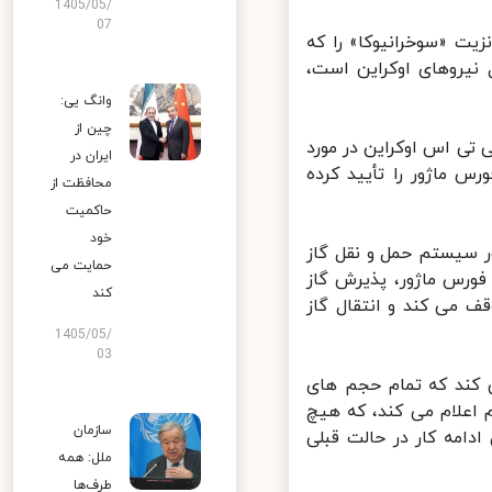
1405/05/
07
یت «سوخرانیوکا» را که
روهای اوکراین است،
وانگ یی:
چین از
تی اس اوکراین در مورد
ایران در
۱۱ می به دلیل ادعای فورس ماژور را تأیید کرده
محافظت از
حاکمیت
خود
 سیستم حمل و نقل گاز
حمایت می
ورس ماژور، پذیرش گاز
کند
کوای اوکراین را از ساعت ۷:۰۰ روز ۱۱ می متوقف می کند و انتقال گاز
1405/05/
03
 کند که تمام حجم های
 اعلام می کند، که هیچ
سازمان
امه کار در حالت قبلی
ملل: همه
طرف‌ها