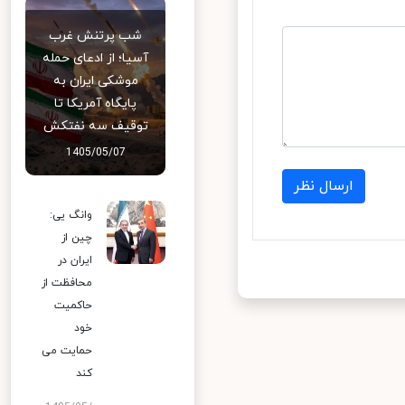
شب پرتنش غرب
آسیا؛ از ادعای حمله
موشکی ایران به
پایگاه آمریکا تا
توقیف سه نفتکش
1405/05/07
ارسال نظر
وانگ یی:
چین از
ایران در
محافظت از
حاکمیت
خود
حمایت می
کند