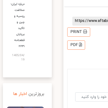
درباره ایران؛
مخالفت
روسیه و
https://www.afta
چین و
تاکید
PRINT
برپایان
قطعنامه
PDF
۲۲۳۱
1405/04/
19
بروزترین
اخبار ها