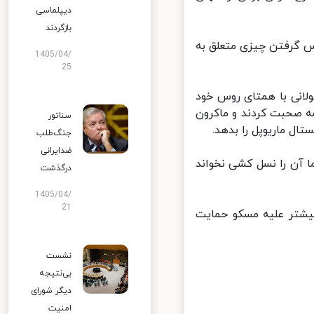
دیپلماسی
بازگردند
س گرفتن چیزی متعلق به
1405/04/
25
انی با همتای روس خود
صحبت کردند و ماکرون
سناتور
ال ماریوپل را بدهد.
جنگ‌طلب
ضدایرانی
 آن را نسل کشی نخواند
درگذشت
1405/04/
21
یشتر علیه مسکو حمایت
نشست
بی‌نتیجه
دیگر شورای
امنیت