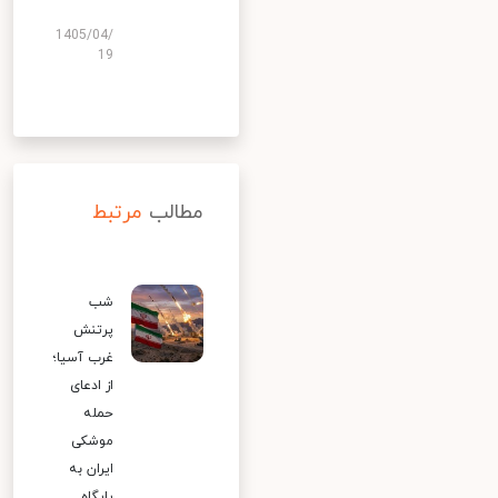
1405/04/
19
مطالب
مرتبط
شب
پرتنش
غرب آسیا؛
از ادعای
حمله
موشکی
ایران به
پایگاه