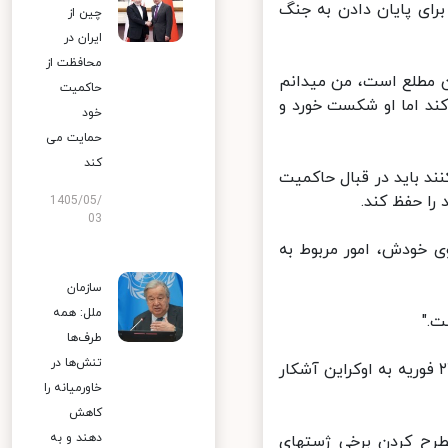
ای پایان دادن به جنگ
چین از
ایران در
محافظت از
 مطلع است، من میدانم
حاکمیت
د اما او شکست خورد و
خود
حمایت می
کند
 باید در قبال حاکمیت
ا حفظ کند.
1405/05/
03
 خودش، امور مربوط به
سازمان
ملل: همه
"
طرف‌ها
تنش‌ها در
 بیان داشت، اهانت روسیه به هر گونه سازشی به نفعش با حمله‌اش در ۲۴ فوریه به اوکراین آشکار
خاورمیانه را
کاهش
دهند و به
طرح کردن برخی ژستهای