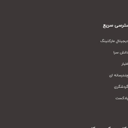
رسی سریع
یتال مارکتینگ
نش سرا
ار
رسانه ای
دشگری
دکست