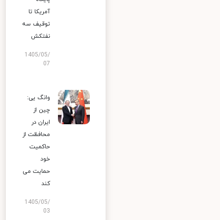
آمریکا تا
توقیف سه
نفتکش
1405/05/
07
وانگ یی:
چین از
ایران در
محافظت از
حاکمیت
خود
حمایت می
کند
1405/05/
03