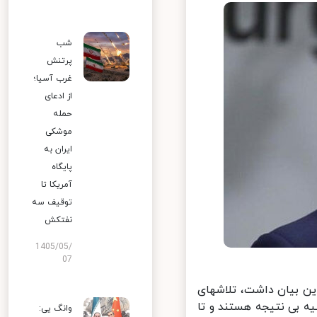
شب
پرتنش
غرب آسیا؛
از ادعای
حمله
موشکی
ایران به
پایگاه
آمریکا تا
توقیف سه
نفتکش
1405/05/
07
ین بیان داشت، تلاشهای
 بی نتیجه هستند و تا
وانگ یی: