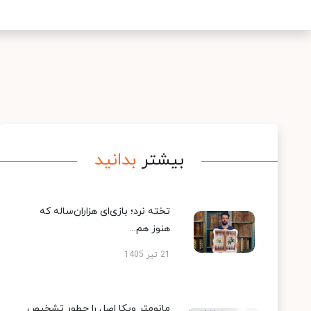
بیشتر
بدانید
تخته نرد؛ بازی‌ای هزاران‌ساله که
هنوز هم...
21 تیر 1405
مانومتر ویکا اصل را چطور تشخیص