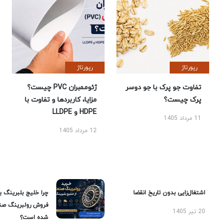
رپورتاژ
رپورتاژ
تفاوت جو پرک با جو دوسر
ژئوممبران PVC چیست؟
پرک چیست؟
مزایا، کاربردها و تفاوت با
HDPE و LLDPE
11 مرداد 1405
12 مرداد 1405
اشتغال‌زایی بدون تاریخ انقضا
چرا خلیج بلبرینگ ب
فروش رولبرینگ صن
20 تیر 1405
شده است؟