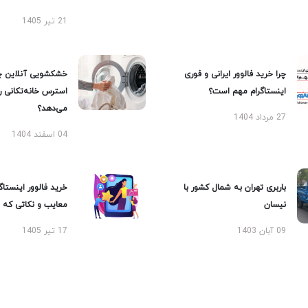
21 تیر 1405
چرا خرید فالوور ایرانی و فوری
خشکشویی آنلاین چ
اینستاگرام مهم است؟
استرس خانه‌تکانی 
می‌دهد؟
27 مرداد 1404
04 اسفند 1404
باربری تهران به شمال کشور با
خرید فالوور اینستاگر
نیسان
معایب و نکاتی که با
09 آبان 1403
17 تیر 1405