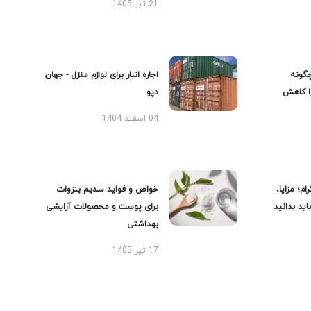
21 تیر 1405
گونه
اجاره انبار برای لوازم منزل - جهان
را کاهش
دپو
04 اسفند 1404
ام؛ مزایا،
خواص و فواید سدیم بنزوات
ید بدانید
برای پوست و محصولات آرایشی
بهداشتی
17 تیر 1405