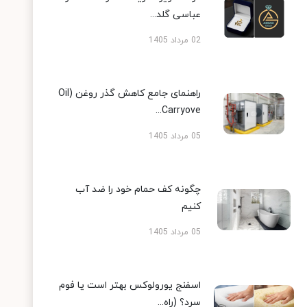
عباسی گلد...
02 مرداد 1405
راهنمای جامع کاهش گذر روغن (Oil
Carryove...
05 مرداد 1405
چگونه کف حمام خود را ضد آب
کنیم
05 مرداد 1405
اسفنج یورولوکس بهتر است یا فوم
سرد؟ (راه...