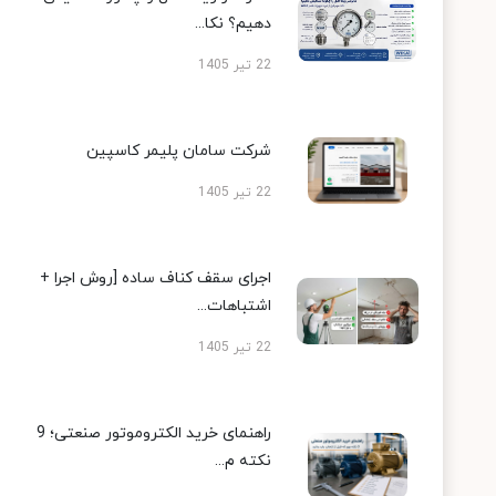
دهیم؟ نکا...
22 تیر 1405
شرکت سامان پلیمر کاسپین
22 تیر 1405
اجرای سقف کناف ساده [روش اجرا +
اشتباهات...
22 تیر 1405
راهنمای خرید الکتروموتور صنعتی؛ 9
نکته م...