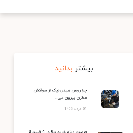
بیشتر
بدانید
چرا روغن هیدرولیک از هواکش
مخزن بیرون می...
01 مرداد 1405
فرصت ویژه خرید طلا در 4 قسط از