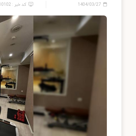
1404/03/27
کد خبر : 2410102