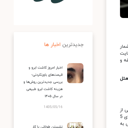
جدیدترین
اخبار ها
مار
ایت
ه و
اخبار امروز کاشت ابرو و
قیمت‌های باورنکردنی؛
هتل
بررسی جدیدترین روش‌ها و
هزینه کاشت ابرو طبیعی
در سال ۱۴۰۵
1405/05/16
 از
مهمترین مزیت های این هتل محسوب میشود. هتل چهار ستاره جواد در سال 1389 فعالیت خود را آغاز کرده است و دارای 5
 به
نشستن طولانی یا کار