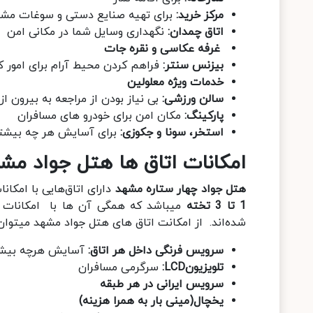
مرکز خرید:
برای تهیه صنایع دستی و سوغات مش
اتاق چمدان:
نگهداری وسایل شما در مکانی امن
غرفه عکاسی و نقره جات
بیزنس سنتر:
فراهم کردن محیط آرام برای امور ک
خدمات ویژه معلولین
سالن ورزشی:
بی نیاز بودن از مراجعه به بیرون ا
پارکینگ:
مکان امن برای خودرو های مسافران
استخر، سونا و جکوزی:
برای آسایش هر چه بیشتر
امکانات اتاق ها هتل جواد مش
هتل جواد چهار ستاره مشهد
دارای اتاق‌هایی با امکا
1 تا 3 تخته
میباشد که همگی آن ها با امکانات م
شده‌اند. از امکانت اتاق های هتل جواد مشهد میتوان ب
سرویس فرنگی داخل هر اتاق:
آسایش هرچه بیشت
تلویزیونLCD:
سرگرمی مسافران
سرویس ایرانی در هر طبقه
یخچال(مینی بار به همرا هزینه)