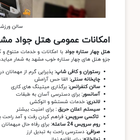
سالن ورزشی
امکانات عمومی هتل جواد مش
هتل چهار ستاره جواد
با امکانات و خدمات متنوع و 
جزو هتل های چهار ستاره خوب مشهد به شمار میاید، ا
رستوران و کافی شاپ:
پذیرایی گرم از مهمانان 
چایخانه سنتی:
القا حس آرامش
سالن کنفرانس:
برگذاری میتینگ های کاری
آسانسور:
برای دسترسی آسان به طبقات
لاندری:
خدمات شستشو و اتوکشی
سیستم اعلان حریق :
برای امنیت بیشتر
تاکسی سرویس:
فراهم کردن رفت و آمد راحت بر
روم سرویس 24 ساعته:
برای رفاه حال میهمانان
صرافی:
دسترسی راحت به تبدیل ارز
نمازخانه:
برای اقامه نماز