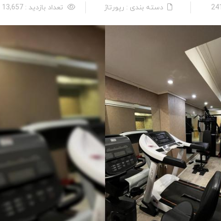
دسته بندی : رپورتاژ
تعداد بازدید : 13,657 نفر