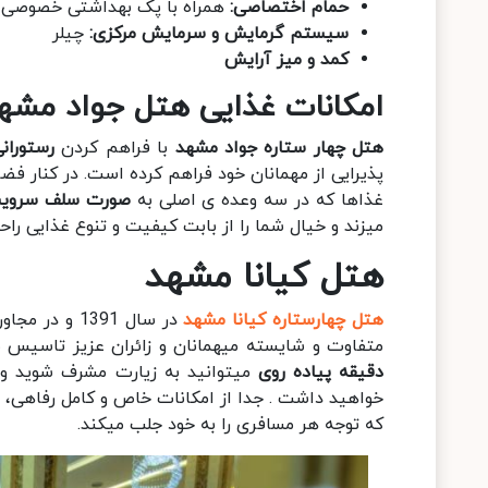
حمام اختصاصی:
همراه با پک بهداشتی خصوصی
سیستم گرمایش و سرمایش مرکزی:
چیلر
کمد و میز آرایش
امکانات غذایی هتل جواد مشه
هتل چهار ستاره جواد مشهد
با فراهم کردن
رستوران
پذیرایی از مهمانان خود فراهم کرده است. در کنار فض
غذاها که در سه وعده ی اصلی به
صورت سلف سرویس
میزند و خیال شما را از بابت کیفیت و تنوع غذایی راح
هتل کیانا مشهد
هتل چهارستاره کیانا مشهد
در سال 1391 و در مجاورت بارگاه حرم امام رضا(ع) در
متفاوت و شایسته میهمانان و زائران عزیز تاسیس شد
دقیقه پیاده روی
میتوانید به زیارت مشرف شوید و 
خواهید داشت . جدا از امکانات خاص و کامل رفاهی، 
که توجه هر مسافری را به خود جلب میکند.