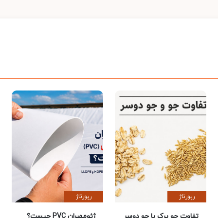
رپورتاژ
رپورتاژ
تفاوت جو پرک با جو دوسر
ژئوممبران PVC چیست؟