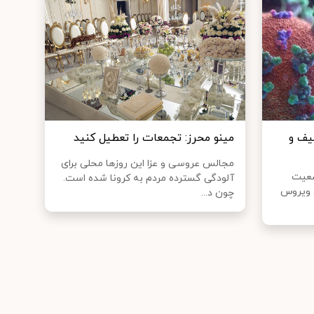
ید۱۹؛ از خفیف و
مینو محرز: تجمعات را تعطیل کنید
مجالس عروسی و عزا این روزها محلی برای
، دچار وضعیت‌
آلودگی گسترده مردم به کرونا شده است.
ن ویروس
چون د...