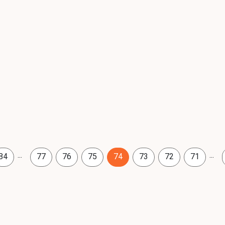
...
...
84
77
76
75
74
73
72
71