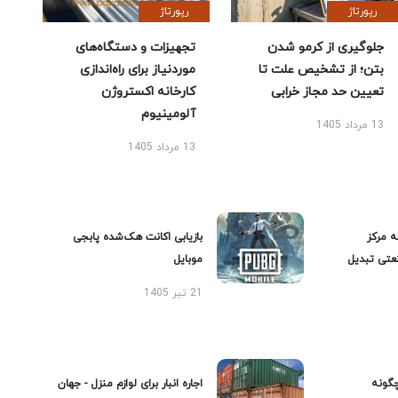
رپورتاژ
رپورتاژ
جلوگیری از کرمو شدن
تجهیزات و دستگاه‌های
بتن؛ از تشخیص علت تا
موردنیاز برای راه‌اندازی
تعیین حد مجاز خرابی
کارخانه اکستروژن
آلومینیوم
13 مرداد 1405
13 مرداد 1405
ه مرکز
بازیابی اکانت هک‌شده پابجی
عتی تبدیل
موبایل
21 تیر 1405
گونه
اجاره انبار برای لوازم منزل - جهان