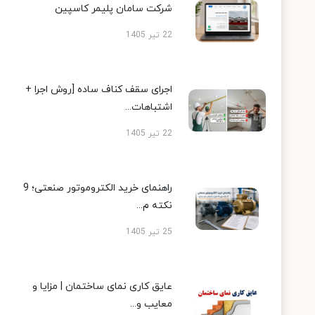
شرکت سامان پلیمر کاسپین
22 تیر 1405
اجرای سقف کناف ساده [روش اجرا +
اشتباهات...
22 تیر 1405
راهنمای خرید الکتروموتور صنعتی؛ 9
نکته م...
25 تیر 1405
عایق کاری نمای ساختمان | مزایا و
معایب و...