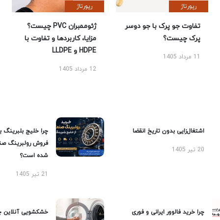
رپورتاژ
رپورتاژ
تفاوت جو پرک با جو دوسر
ژئوممبران PVC چیست؟
پرک چیست؟
مزایا، کاربردها و تفاوت با
HDPE و LLDPE
11 مرداد 1405
12 مرداد 1405
اشتغال‌زایی بدون تاریخ انقضا
چرا خلیج بلبرینگ ب
فروش رولبرینگ صن
20 تیر 1405
شده است؟
21 تیر 1405
چرا خرید فالوور ایرانی و فوری
خشکشویی آنلاین چ