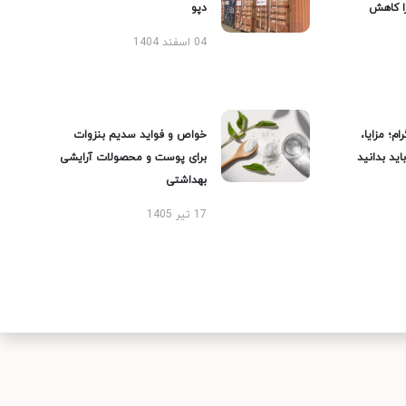
را کاهش
دپو
04 اسفند 1404
ام؛ مزایا،
خواص و فواید سدیم بنزوات
ید بدانید
برای پوست و محصولات آرایشی
بهداشتی
17 تیر 1405