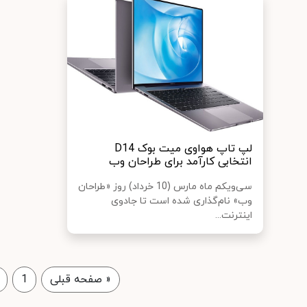
لپ تاپ هواوی میت بوک D14
انتخابی کارآمد برای طراحان وب
سی‌و‌یکم ماه مارس (10 خرداد) روز «طراحان
وب» نام‌گذاری شده است تا جادوی
اینترنت...
«
صفحه قبلی
1