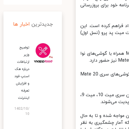
چنین هواوی برنامه خود برای بروزرسانی
جدیدترین
اخبار ها
د فراهم کرده است. این
ی سری میت 40، سری P40، سری میت 30 و تبلت میت پد پرو (نسل اول)
توضیح
ر گام بعدی، در سه‌ماهه سوم سال میلادی جاری، گوشی‌های سری Mate 20 همراه با گوشی‌های نوا
وزیر
ارتباطات
درباره هک
در سه‌ماهه چهارم 2021، تلویزیون‌های هوشمند هواوی سری V و S در کنار گوشی‌های سری Mate 20
اسنپ‌ فود
و افزایش
تعرفه
در گام نهایی (نیمه اول سال 2022 میلادی) نیز گوشی‌های قدیمی‌تری همچون سری میت 10، میت 9،
اینترنت
1402/10/
10
واجه شده و تا به حال
که آمار چشمگیری به نظر