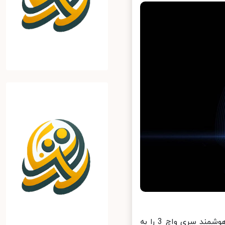
هواوی در رویداد بزرگ خود، نسل جدید تبلت‌های میت‌پد پرو و ساعت‌های هوشمند سری واچ 3 را به