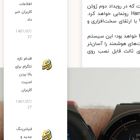
اطلاعات
 رویداد دوم ژوئن
کاربران خبر
از ساعت هوشمند Watch 3 مجهز به سیستم عامل HarmonyOS رونمایی خواهد کرد.
داد
ند جدید هواوی نسبت به مدل Watch GT2 Pro با ارتقای سخت‌افزاری و
1401/07/
د هوآوی با سیستم عامل اختصاصی HarmonyOS خواهد بود؛ این سیستم
27
وشمند را آسان‌تر
ث قابل نصب روی
اقدام تازه
تلگرام برای
بالا بردن
امنیت
کاربران
1401/07/
27
فیلترینگ
جدید و