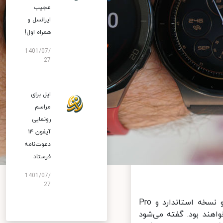
عجیب
ایرانسل و
همراه اول!
1401/07/
27
اپل برای
مراسم
رونمایی
آیفون ۱۴
دعوت‌نامه
فرستاد
1401/07/
27
بر اساس گزارش‌های منتشر شده، ساعت‌های جدید سری Watch 3در دو نسخه استاندارد و Pro
بود. گفته می‌شود