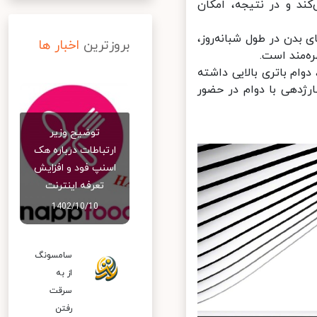
ند و در نتیجه، امکان
جش دمای بدن در طول شبانه‌روز،
بروزترین
اخبار ها
است.
ی، دوام باتری بالایی داشته
با دوام در حضور
توضیح وزیر
ارتباطات درباره هک
اسنپ‌ فود و افزایش
تعرفه اینترنت
1402/10/10
سامسونگ
از به
سرقت
رفتن