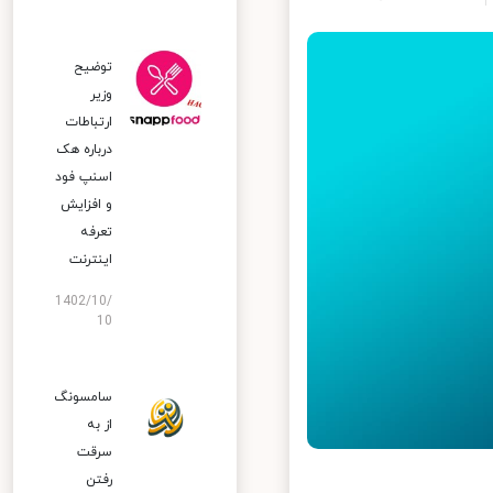
توضیح
وزیر
ارتباطات
درباره هک
اسنپ‌ فود
و افزایش
تعرفه
اینترنت
1402/10/
10
سامسونگ
از به
سرقت
رفتن