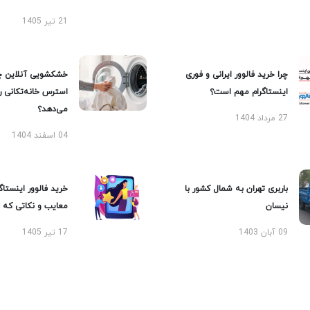
21 تیر 1405
چرا خرید فالوور ایرانی و فوری
خشکشویی آنلاین چ
اینستاگرام مهم است؟
استرس خانه‌تکانی 
می‌دهد؟
27 مرداد 1404
04 اسفند 1404
باربری تهران به شمال کشور با
خرید فالوور اینستاگر
نیسان
معایب و نکاتی که با
09 آبان 1403
17 تیر 1405