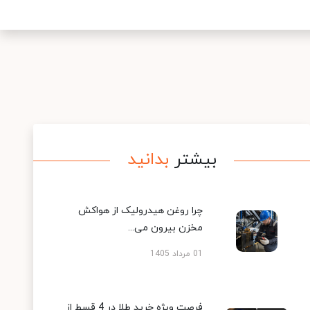
بیشتر
بدانید
چرا روغن هیدرولیک از هواکش
مخزن بیرون می...
01 مرداد 1405
فرصت ویژه خرید طلا در 4 قسط از