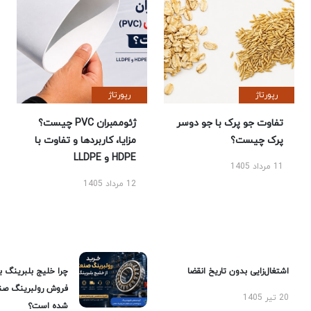
رپورتاژ
رپورتاژ
تفاوت جو پرک با جو دوسر
ژئوممبران PVC چیست؟
پرک چیست؟
مزایا، کاربردها و تفاوت با
HDPE و LLDPE
11 مرداد 1405
12 مرداد 1405
اشتغال‌زایی بدون تاریخ انقضا
چرا خلیج بلبرینگ ب
فروش رولبرینگ صن
20 تیر 1405
شده است؟