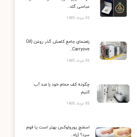
عباسی گلد...
02 مرداد 1405
راهنمای جامع کاهش گذر روغن (Oil
Carryove...
05 مرداد 1405
چگونه کف حمام خود را ضد آب
کنیم
05 مرداد 1405
اسفنج یورولوکس بهتر است یا فوم
سرد؟ (راه...