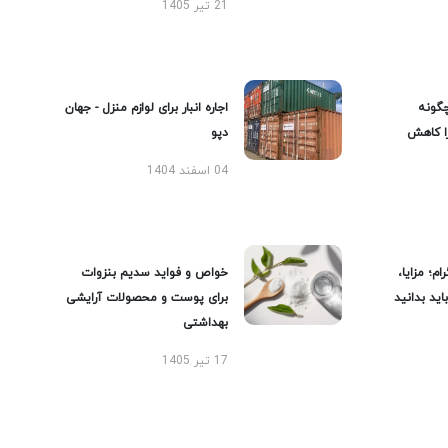
21 تیر 1405
گونه
اجاره انبار برای لوازم منزل - جهان
را کاهش
دپو
04 اسفند 1404
ام؛ مزایا،
خواص و فواید سدیم بنزوات
ید بدانید
برای پوست و محصولات آرایشی
بهداشتی
17 تیر 1405