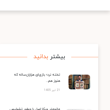
بیشتر
بدانید
تخته نرد؛ بازی‌ای هزاران‌ساله که
هنوز هم...
21 تیر 1405
مانومتر ویکا اصل را چطور تشخیص