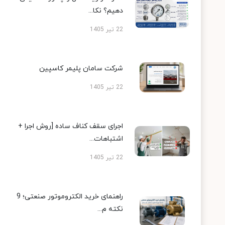
دهیم؟ نکا...
22 تیر 1405
شرکت سامان پلیمر کاسپین
22 تیر 1405
اجرای سقف کناف ساده [روش اجرا +
اشتباهات...
22 تیر 1405
راهنمای خرید الکتروموتور صنعتی؛ 9
نکته م...