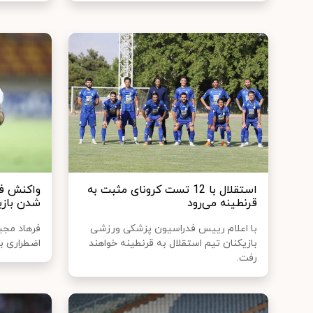
استقلال با 12 تست کرونای مثبت به
واکنش فر
قرنطینه می‌رود
شدن بازی
با اعلام رییس فدراسیون پزشکی ورزشی
فرهاد مجید
بازیکنان تیم استقلال به قرنطینه خواهند
اضطراری ب
رفت.