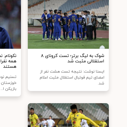
شوک به لیگ برتر؛ تست کرونای ۸
نکونام: ن
استقلالی مثبت شد
همه نفرا
هستند
ایسنا نوشت: نتیجه تست هشت نفر از
تسنیم نوش
اعضای تیم فوتبال استقلال مثبت اعلام
خوزستان ا
شد.
بازیکن ا...