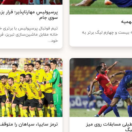
پرسپولیسِ مهارناپذیر؛ فرار بز
سوی جام
همیه
تیم فوتبال پرسپولیس با برتری خا
ته بیست و چهارم لیگ برتر به
خانه مقابل ماشین‌سازی تبریز، فرا
خود...
طیلی مسابقات روی میز
ترمز سایپا، سپاهان را متوقف 
یگ