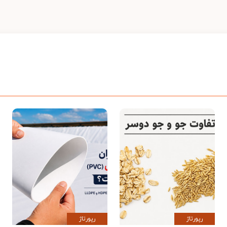
رپورتاژ
رپورتاژ