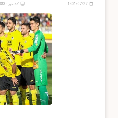
1401/07/27
کد خبر : 883