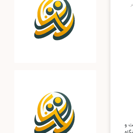
ت و
گاه