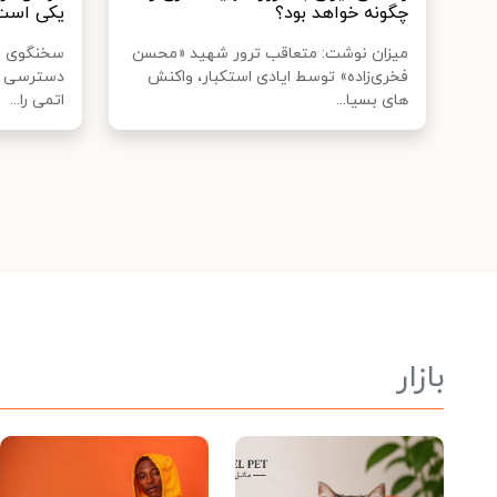
چگونه خواهد بود؟
یکی است
میزان نوشت: متعاقب ترور شهید «محسن
سخنگوی سا
فخری‌زاده» توسط ایادی استکبار، واکنش
دسترسی با
های بسیا...
اتمی را...
بازار