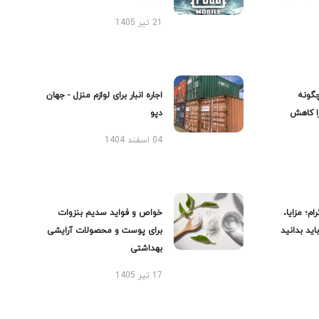
21 تیر 1405
گونه
اجاره انبار برای لوازم منزل - جهان
را کاهش
دپو
04 اسفند 1404
ام؛ مزایا،
خواص و فواید سدیم بنزوات
ید بدانید
برای پوست و محصولات آرایشی
بهداشتی
17 تیر 1405