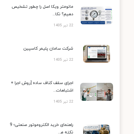
مانومتر ویکا اصل را چطور تشخیص
دهیم؟ نکا...
22 تیر 1405
شرکت سامان پلیمر کاسپین
22 تیر 1405
اجرای سقف کناف ساده [روش اجرا +
اشتباهات...
22 تیر 1405
راهنمای خرید الکتروموتور صنعتی؛ 9
نکته م...