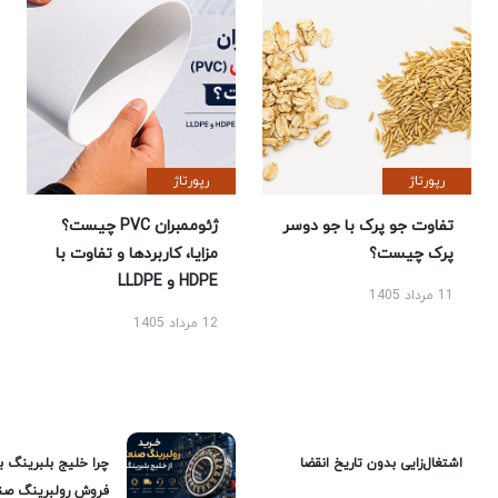
رپورتاژ
رپورتاژ
تفاوت جو پرک با جو دوسر
ژئوممبران PVC چیست؟
پرک چیست؟
مزایا، کاربردها و تفاوت با
HDPE و LLDPE
11 مرداد 1405
12 مرداد 1405
اشتغال‌زایی بدون تاریخ انقضا
چرا خلیج بلبرینگ ب
فروش رولبرینگ صن