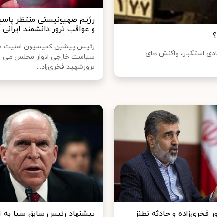
رژیم صهیونیستی منتظر پا
و عواقب ترور دانشمند ایرانی 
؟
رئیس پیشین کمیسیون امنیت مل
دی استکبار، واکنش های
سیاست خارجی ادوار مجلس می گ
ترورشهید فخری‌زاد...
ر فخری‌زاده و حادثه نطنز
پیشنهاد رئیس سابق سیا به ای