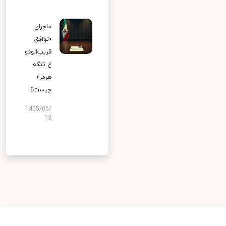
ماجرای
«توافق
قریب‌الوقو
ع تنگه
هرمز»
چیست؟
1405/05/
13