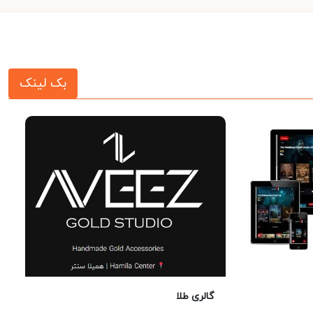
بک لینک
گالری طلا