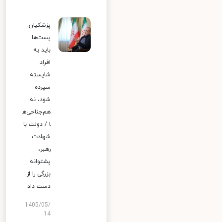
پزشکیان:
پست‌ها
باید به
افراد
شایسته
سپرده
شود، نه
هم‌جناحی‌ه
ا / دولت با
شهادت
رهبر،
پشتوانه
بزرگی را از
دست داد
1405/05/
14