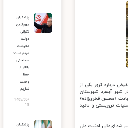
پزشکیان:
مهم‌ترین
نگرانی
دولت
معیشت
مردم است؛
مصلحتی
بالاتر از
حفظ
وحدت
ض درباره ترور یکی از
نداریم
 شهر آبسرد شهرستان
هادت «محسن فخری‌زاده»
1405/05/
ات تروریستی را تائید
18
پزشکیان:
شورای‌عالی امنیت ملی