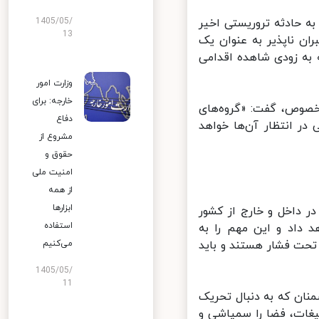
ه حادثه تروریستی اخیر
1405/05/
13
 ناپذیر به عنوان یک
به زودی شاهده اقدامی
وزارت امور
خارجه: برای
صوص، گفت: «گروه‌های
دفاع
ر انتظار آن‌ها خواهد
مشروع از
حقوق و
امنیت ملی
از همه
ابزارها
 داخل و خارج از کشور
استفاده
 داد و این مهم را به
حت فشار هستند و باید
می‌کنیم
1405/05/
11
ان که به دنبال تحریک
یغات، فضا را سمپاشی و