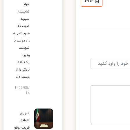
PDF
افراد
شایسته
سپرده
شود، نه
هم‌جناحی‌ه
ا / دولت با
شهادت
رهبر،
پشتوانه
بزرگی را از
دست داد
1405/05/
14
ماجرای
«توافق
قریب‌الوقو