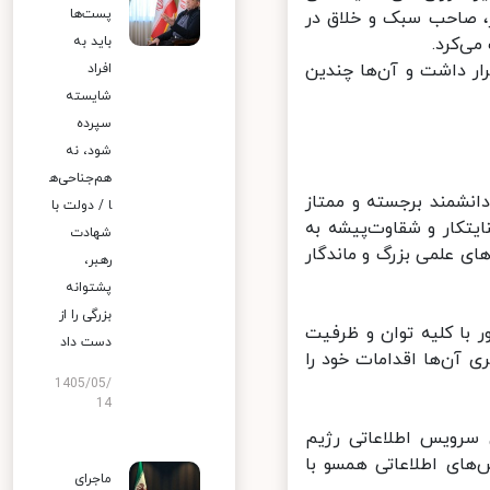
پست‌ها
 صاحب سبک و خلاق در
‌کرد.
باید به
ر داشت و آن‌ها چندین
افراد
شایسته
سپرده
شود، نه
هم‌جناحی‌ه
نشمند برجسته و ممتاز
ا / دولت با
کار و شقاوت‌پیشه به
شهادت
ی علمی بزرگ و ماندگار
رهبر،
پشتوانه
بزرگی را از
با کلیه توان و ظرفیت
دست داد
آن‌ها اقدامات خود را
1405/05/
14
سرویس اطلاعاتی رژیم
های اطلاعاتی همسو با
ماجرای