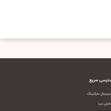
رسی سریع
یتال مارکتینگ
نش سرا