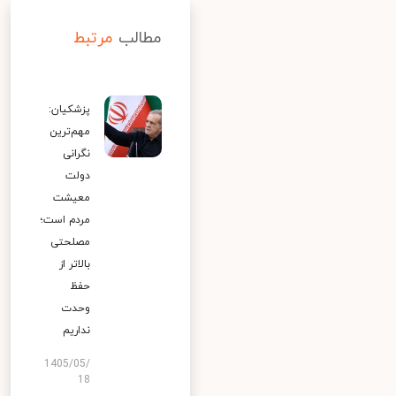
مطالب
مرتبط
پزشکیان:
مهم‌ترین
نگرانی
دولت
معیشت
مردم است؛
مصلحتی
بالاتر از
حفظ
وحدت
نداریم
1405/05/
18