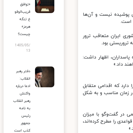
«توافق
قریب‌الوقو
پوشیده نیست و آن‌ها
ع تنگه
است.
هرمز»
چیست؟
ی ایران متعاقب ترور
روریستی بود.
1405/05/
13
اسداران، اظهار داشت:
د داد.»
دفتر رهبر
انقلاب:
ارد که اقدامی متقابل
ادعا درباره
 زمان مناسب و به شکل
واکنش
رهبر انقلاب
به نامه
 در گفت‌وگو با میزان
رئیس
دی را مطرح کرده‌اند،
جمهور
کذب است