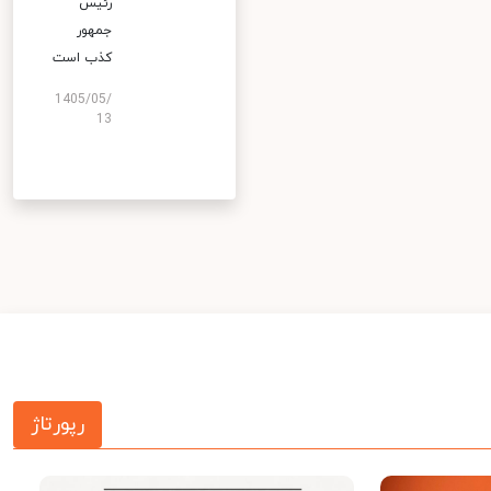
رئیس
جمهور
کذب است
1405/05/
13
رپورتاژ