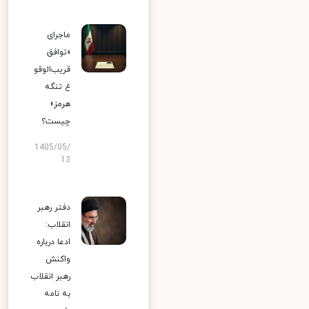
ماجرای
«توافق
قریب‌الوقو
ع تنگه
هرمز»
چیست؟
1405/05/
13
دفتر رهبر
انقلاب:
ادعا درباره
واکنش
رهبر انقلاب
به نامه