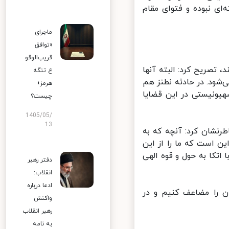
ی نبوده و فتوای مقام
ماجرای
«توافق
قریب‌الوقو
 تصریح کرد: البته آنها
ع تنگه
‌شود. در حادثه نطنز هم
هرمز»
یونیستی در این قضایا
چیست؟
1405/05/
13
نشان کرد: آنچه که به
 است که ما را از این
تکا به حول و قوه الهی
دفتر رهبر
انقلاب:
ادعا درباره
 را مضاعف کنیم و در
واکنش
رهبر انقلاب
به نامه