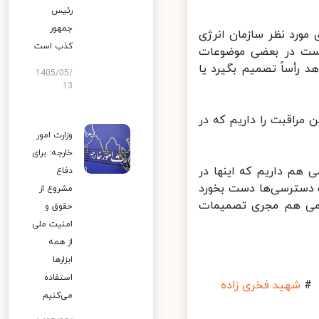
رئیس
جمهور
ورد نظر سازمان انرژی
کذب است
است در بعضی موضوعات
رأساً تصمیم بگیرد یا
1405/05/
13
راقبت را داریم که در
وزارت امور
خارجه: برای
 هم داریم که اینها در
دفاع
دسترسی‌ها دست بخورد
مشروع از
اتمی هم مجری تصمیمات
حقوق و
امنیت ملی
از همه
ابزارها
استفاده
شهید فخری زاده
می‌کنیم