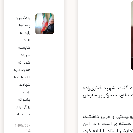
پزشکیان:
پست‌ها
باید به
افراد
شایسته
سپرده
شود، نه
هم‌جناحی‌ه
ا / دولت با
شهادت
 گفت: شهید فخری‌زاده
رهبر،
فاع، متمرکز بر سازمان
پشتوانه
بزرگی را از
دست داد
نیستی و غربی داشتند،
هسته‌ای است و در این
1405/05/
یش اسناد را ارائه کرد،
14