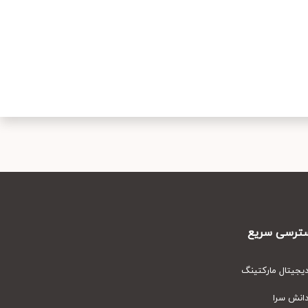
رسی سریع
یتال مارکتینگ
نش سرا