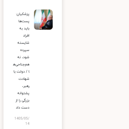
پزشکیان:
پست‌ها
باید به
افراد
شایسته
سپرده
شود، نه
هم‌جناحی‌ه
ا / دولت با
شهادت
رهبر،
پشتوانه
بزرگی را از
دست داد
1405/05/
14