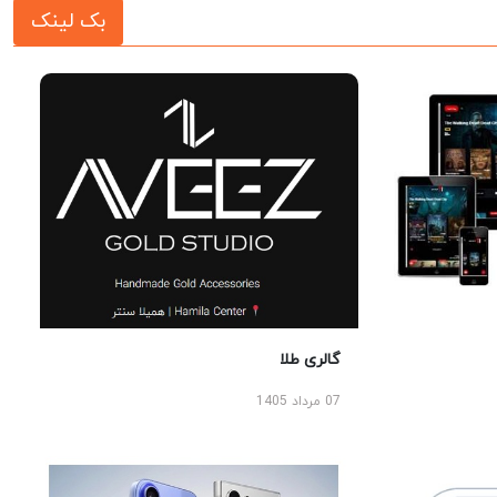
بک لینک
گالری طلا
07 مرداد 1405