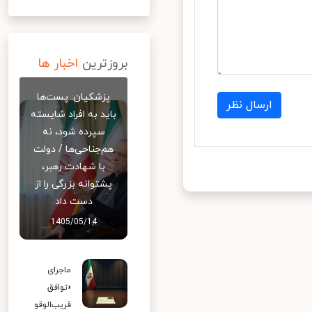
بروزترین
اخبار ها
پزشکیان: پست‌ها
ارسال نظر
باید به افراد شایسته
سپرده شود، نه
هم‌جناحی‌ها / دولت
با شهادت رهبر،
پشتوانه بزرگی را از
دست داد
1405/05/14
ماجرای
«توافق
قریب‌الوقو