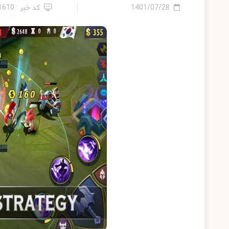
1401/07/28
کد خبر : 21610