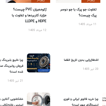
رپورتاژ
رپورتاژ
تفاوت جو پرک با جو دوسر
ژئوممبران PVC چیست؟
پرک چیست؟
مزایا، کاربردها و تفاوت با
HDPE و LLDPE
11 مرداد 1405
12 مرداد 1405
اشتغال‌زایی بدون تاریخ انقضا
چرا خلیج بلبرینگ ب
فروش رولبرینگ صن
20 تیر 1405
شده است؟
21 تیر 1405
چرا خرید فالوور ایرانی و فوری
خشکشویی آنلاین چ
اینستاگرام مهم است؟
استرس خانه‌تکانی 