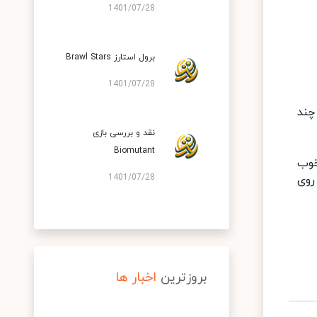
1401/07/28
برول استارز Brawl Stars
1401/07/28
چند
نقد و بررسی بازی
Biomutant
خوب
1401/07/28
روی
بروزترین
اخبار ها