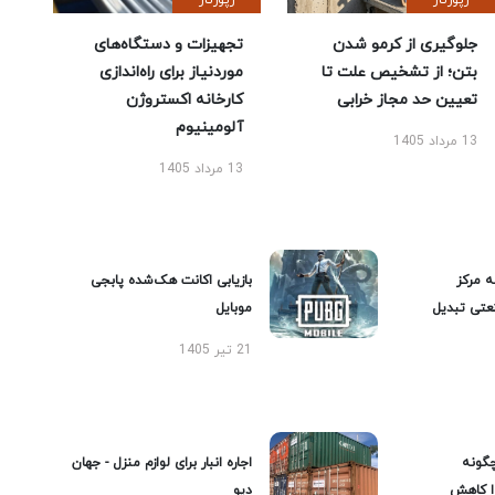
رپورتاژ
رپورتاژ
جلوگیری از کرمو شدن
تجهیزات و دستگاه‌های
بتن؛ از تشخیص علت تا
موردنیاز برای راه‌اندازی
تعیین حد مجاز خرابی
کارخانه اکستروژن
آلومینیوم
13 مرداد 1405
13 مرداد 1405
ه مرکز
بازیابی اکانت هک‌شده پابجی
عتی تبدیل
موبایل
21 تیر 1405
گونه
اجاره انبار برای لوازم منزل - جهان
را کاهش
دپو