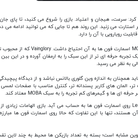
سه کلمه خلاصه کرد: سرعت، هیجان و اعتیاد. بازی را شروع می کنید، تا پای جا
استارت می زنید. این روند هم تا جایی که می توانید ادامه می ده
لیت رویارویی با آن را دارد.
بازی Arena of Valor همان چیزی است که سبک MOBA اسمارت فون ها به آن احتیاج داشت. lory
رود، یک تجربه حرفه ای تر از این سبک را به ارمغان آورده و در این بین
لی به نظر می رسید.
 پر کند. بازی شاید همچنان به اندازه وین گلوری بالانس نباشد و از دیدگاه پیچیدگ
 تر، المان های کاربر پسندانه تر، کنترل مناسب با صفحات لمسی و
 ها و گیمرهای کم تجربه را به سبک MOBA معتاد کند.
Arena of Valor به نوعی جانشین League of Legends روی اسمارت فون ها به حساب می آید. بازی الهامات زیادی 
ن هستند، تنها با این تفاوت که حالا روی اسمارت فون ها مبارزه
ناوین مشابه است؛ بسته به تعداد بازیکن ها محیط به چند لاین تق