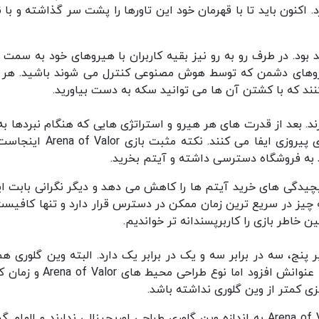
اکنون باید تا با قهرمان خود این تاورها را پشت سر گذاشته و با نا
بود. در طرف رو به رو نیز بقیه کاربران با هیروهای خود به سمت 
نیروهای دشمن که توسط هوش مصنوعی کنترل می شوند باشید. هر 
نند که با کشتن آن ها می توانید سکه به دست بیاورید.
ند. بعد از قدرت های هر هیرو و استراتژی هایی که هنگام نبردها به 
می برید، این آیتم ها هستند که نقش مهمی را روی پیروزی ایفا می کنند. نکته مثب
د به فروشگاه دسترسی داشته و آیتم بخرید.
پیچیدگی های خرید آیتم ها را کاهش می دهد و دیگر نگرانی بابت ای
چیز در سریع ترین زمان ممکن در دسترس قرار دارد و تنها کافیست
 خاطر بازی را کاربرپسندانه تر خواندیم.
 پنج، سه در برابر سه و یک در برابر یک دارد. البته وین گلوری هم
آپدیت اخیرش حالت پنج بازیکن در پنج بازیکن را به عنوانش افزود اما نوع طراحی م
ی کمتر از وین گلوری نداشته باشد.
با وجود از دیدگاه گرافیک، شخصیت های بازی Arena of Valor به اندازه وین گلوری طراحی اوریجینالی ندارند و الها