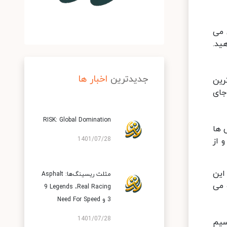
ن می
ید.
جدیدترین
اخبار ها
Vaing که از محبوب ترین
 جای
RISK: Global Domination
ی ها
1401/07/28
 از
از این
مثلث ریسینگ‌ها: Asphalt
 می
9 Legends ،Real Racing
3 و Need For Speed
1401/07/28
سیم