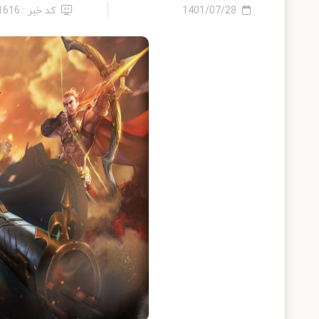
1401/07/28
کد خبر : 21616