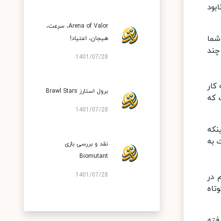
بود
Arena of Valor، سرعت،
شما
هیجان، اعتیاد!
چند
1401/07/28
کار
برول استارز Brawl Stars
ت بازی Arena of Valor اینجاست که
1401/07/28
نکه
 به
نقد و بررسی بازی
Biomutant
1401/07/28
 در
حیط های Arena of Valor و زمان کوتاه
م گرفته