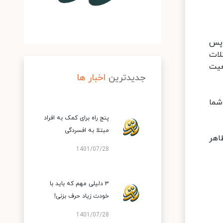
 پس
لات
عیت
جدیدترین
اخبار ها
شما
پنج راه برای کمک به افراد
مبتلا به افسردگی
اهر
1401/07/28
۳ دلیلی مهم که باید با
خودت زیاد حرف بزنی!
1401/07/28