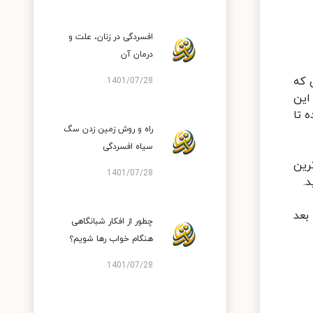
افسردگی در زنان، علت و
درمان آن
 که
1401/07/28
این
 تا
راه و روش زمین زدن سگ
سیاه افسردگی
رین
1401/07/28
.
بعد
چطور از افکار شبانگاهی
هنگام خواب رها شویم؟
1401/07/28