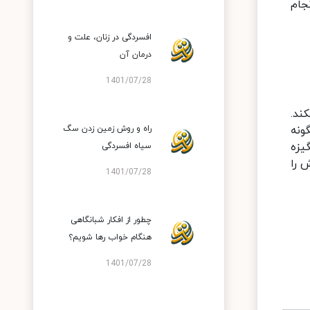
جام
افسردگی در زنان، علت و
درمان آن
1401/07/28
ند.
ونه
راه و روش زمین زدن سگ
یزه
سیاه افسردگی
 را
1401/07/28
چطور از افکار شبانگاهی
هنگام خواب رها شویم؟
1401/07/28