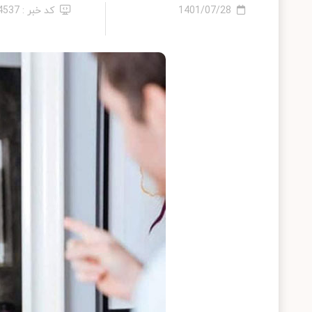
1401/07/28
کد خبر : 14537