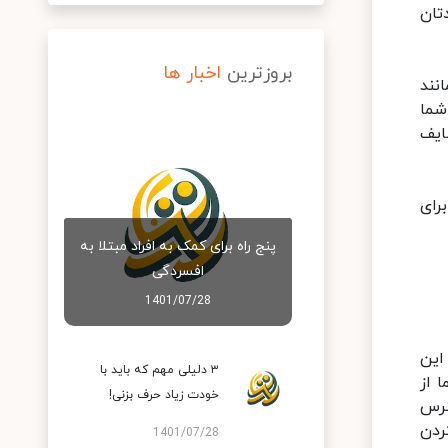
تان
بروزترین
اخبار ها
نند
شما
ایف
رای
پنج راه برای کمک به افراد مبتلا به
افسردگی
1401/07/28
این
۳ دلیلی مهم که باید با
 از
خودت زیاد حرف بزنی!
ترس
ردن
1401/07/28