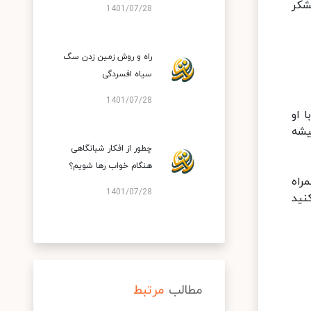
شکر
1401/07/28
راه و روش زمین زدن سگ
سیاه افسردگی
1401/07/28
 او
یشه
چطور از افکار شبانگاهی
هنگام خواب رها شویم؟
راه
1401/07/28
نید
مطالب
مرتبط