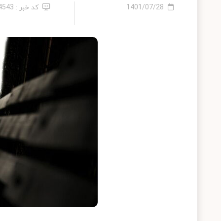
1401/07/28
کد خبر : 14543