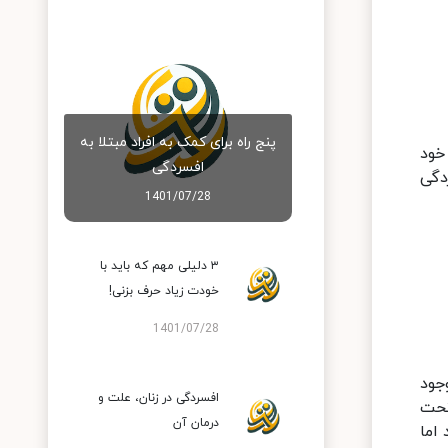
پنج راه برای کمک به افراد مبتلا به
خود
افسردگی
دگی
1401/07/28
۳ دلیلی مهم که باید با
خودت زیاد حرف بزنی!
1401/07/28
جود
افسردگی در زنان، علت و
تحت
درمان آن
اما