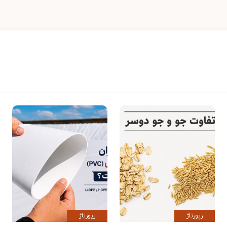
رپورتاژ
رپورتاژ