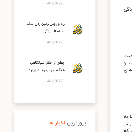
1401/07/28
دگی
راه و روش زمین زدن سگ
سیاه افسردگی
1401/07/28
حبت
د و
چطور از افکار شبانگاهی
های
هنگام خواب رها شویم؟
1401/07/28
 به
بروزترین
اخبار ها
 در
 که