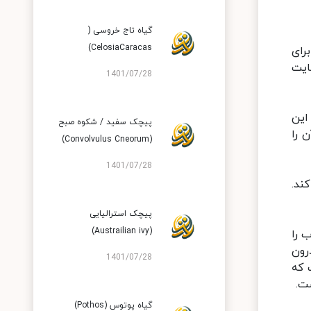
گیاه تاج خروسی (
CelosiaCaracas)
رای
ایت
1401/07/28
این
پیچک سفید / شکوه صبح
 را
(Convolvulus Cneorum)
1401/07/28
ند.
پیچک استرالیایی
(Austrailian ivy)
 را
رون
1401/07/28
 که
ست.
گیاه پوتوس (Pothos)