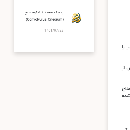
پیچک سفید / شکوه صبح
(Convolvulus Cneorum)
1401/07/28
 را
 از
لاح
شده