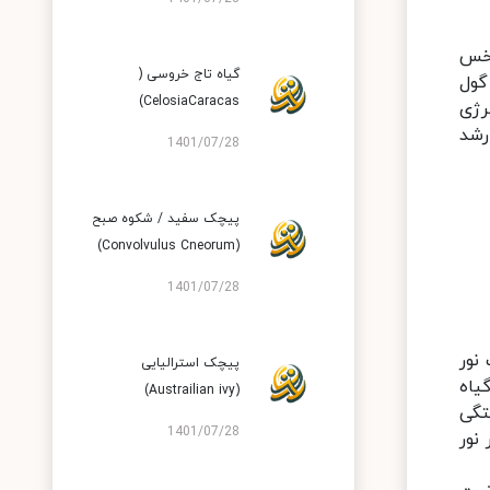
رخس
گیاه تاج خروسی (
گول
CelosiaCaracas)
رژی
رشد
1401/07/28
پیچک سفید / شکوه صبح
(Convolvulus Cneorum)
1401/07/28
نور
پیچک استرالیایی
یاه
(Austrailian ivy)
تگی
1401/07/28
نور