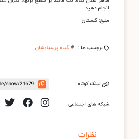
ظاهر شدن نقاط لکه مانند بر سطح برگها، نگران ک
انجام دهید.
منبع: گلستان
برچسب ها :
#
گیاه پرسیاوشان
لینک کوتاه :
icle/show/21679
شبکه های اجتماعی :
نظرات