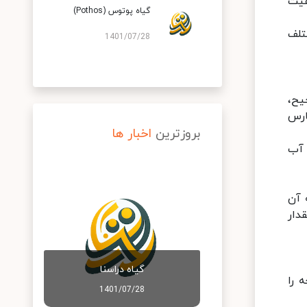
قیت
گیاه پوتوس (Pothos)
تلف
1401/07/28
یح،
ارس
بروزترین
اخبار ها
 آب
 10 هر روز یک بار به آن
دار
گیاه دراسنا
جه سانتی گراد است. اجازه ندهید او دمایی کمتر از 15 درجه را
1401/07/28