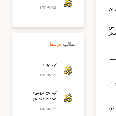
1401/07/28
 آن
سپس
‌تر
مطالب
مرتبط
ست.
گیاه دراسنا
1401/07/28
 در
گیاه تاج خروسی (
CelosiaCaracas)
شدن
1401/07/28