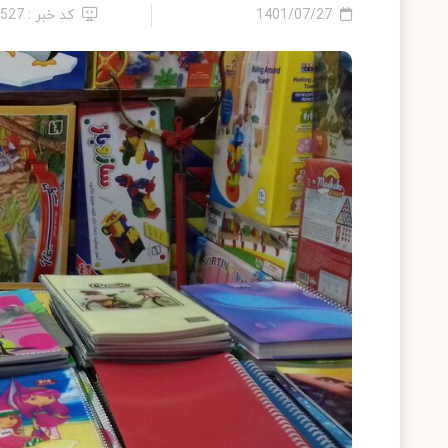
1401/07/27
کد خبر : 2527