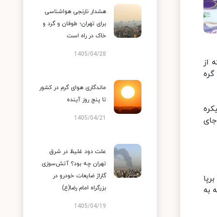
هشدار نارنجی هواشناسی
برای تهران؛ طوفان و گرد و
خاک در راه است
1405/04/28
 از
گره
ماندگاری هوای گرم در کشور
تا پنج روز آینده
کره
1405/04/21
جای
علت دود غلیظ در شرق
تهران چه بود؟ آتش‌سوزی
گاراژ ضایعات خودرو در
رپا
بزرگراه امام رضا(ع)
 به
1405/04/19