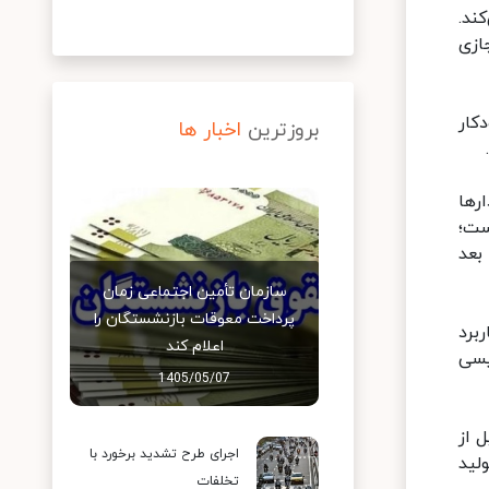
ند.
ازی
کار
بروزترین
اخبار ها
رها
ست؛
بعد
سازمان تأمین اجتماعی زمان
پرداخت معوقات بازنشستگان را
برد
اعلام کند
یسی
1405/05/07
 از
اجرای طرح تشدید برخورد با
لید
تخلفات