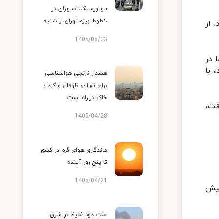
موتورسیکلت‌سواران در
خطوط ویژه تهران از شنبه
 از
1405/05/03
ا در
صد گران شده‌اند، با
هشدار نارنجی هواشناسی
برای تهران؛ طوفان و گرد و
خاک در راه است
فت،
1405/04/28
ماندگاری هوای گرم در کشور
تا پنج روز آینده
1405/04/21
 پیش
علت دود غلیظ در شرق