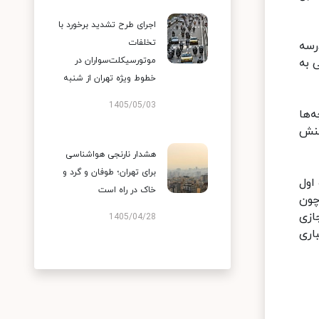
اجرای طرح تشدید برخورد با
تخلفات
رسه
موتورسیکلت‌سواران در
 به
خطوط ویژه تهران از شنبه
1405/05/03
‌ها
هنش
هشدار نارنجی هواشناسی
برای تهران؛ طوفان و گرد و
 اول
خاک در راه است
چون
ازی
1405/04/28
اری