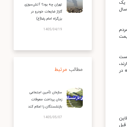
 یک
تهران چه بود؟ آتش‌سوزی
سال
گاراژ ضایعات خودرو در
بزرگراه امام رضا(ع)
ردم
1405/04/19
ا قیمت
 است
ند،
مطالب
مرتبط
 در
سازمان تأمین اجتماعی
زمان پرداخت معوقات
بازنشستگان را اعلام کند
1405/05/07
این
قبل