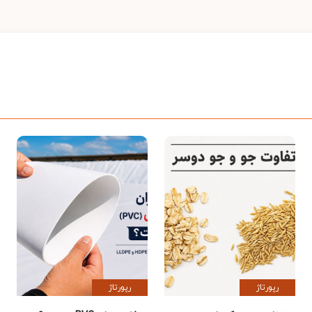
رپورتاژ
رپورتاژ