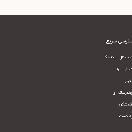
رسی سریع
یتال مارکتینگ
نش سرا
ار
رسانه ای
دشگری
دکست