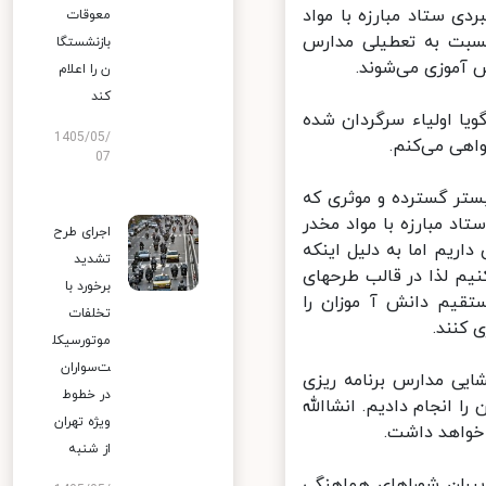
ستاد مبارزه با مواد
معوقات
سبت به تعطیلی مدارس
بازنشستگا
آموزی می‌شوند.
ن را اعلام
کند
ا اولیاء سرگردان شده
1405/05/
هی می‌کنم.
07
تر گسترده و موثری که
د مبارزه با مواد مخدر
اجرای طرح
یم اما به دلیل اینکه
تشدید
م لذا در قالب طرحهای
برخورد با
قیم دانش آ موزان را
تخلفات
کنند.
موتورسیکل
ت‌سواران
یی مدارس برنامه ریزی
در خطوط
ا انجام دادیم. انشاالله
ویژه تهران
واهد داشت.
از شنبه
ان شوراهای هماهنگی