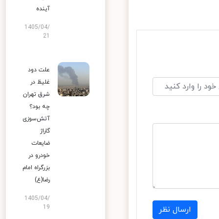
آینده
1405/04/
21
علت دود
غلیظ در
شرق تهران
چه بود؟
آتش‌سوزی
گاراژ
ضایعات
خودرو در
بزرگراه امام
رضا(ع)
1405/04/
19
ارسال نظر