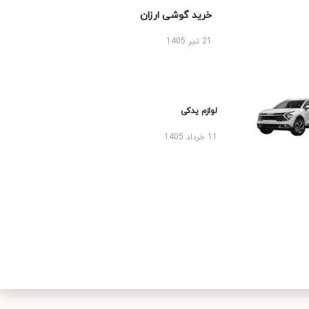
خرید گوشی ارزان
21 تیر 1405
لوازم یدکی
11 خرداد 1405