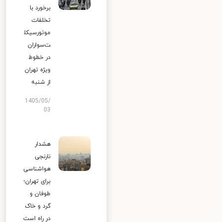
برخورد با
تخلفات
موتورسیکل
ت‌سواران
در خطوط
ویژه تهران
از شنبه
1405/05/
03
هشدار
نارنجی
هواشناسی
برای تهران؛
طوفان و
گرد و خاک
در راه است