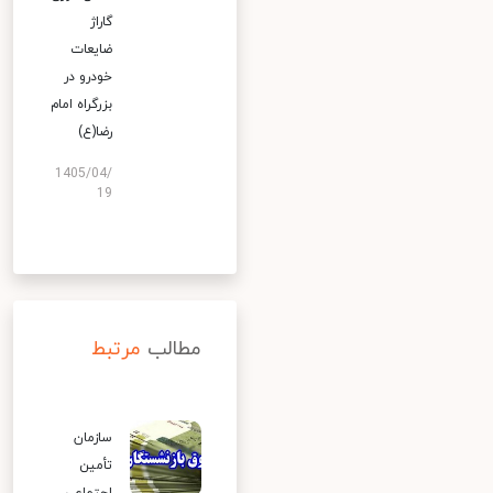
گاراژ
ضایعات
خودرو در
بزرگراه امام
رضا(ع)
1405/04/
19
مطالب
مرتبط
سازمان
تأمین