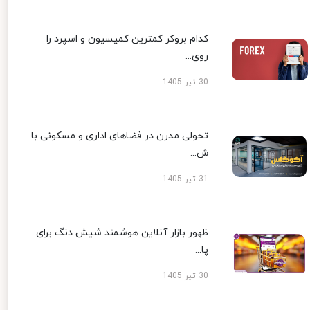
کدام بروکر کمترین کمیسیون و اسپرد را
روی...
30 تیر 1405
تحولی مدرن در فضاهای اداری و مسکونی با
ش...
31 تیر 1405
ظهور بازار آنلاین هوشمند شیش دنگ برای
پا...
30 تیر 1405