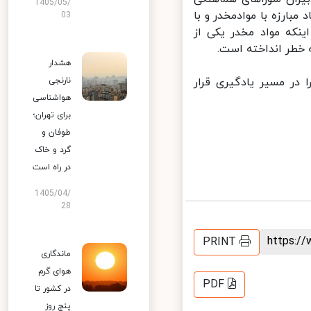
1405/05/
بارزه با موادمخدر و با
03
نکه مواد مخدر یکی از
خطر انداخته است.
هشدار
 در مسیر یادگیری قرار
نارنجی
هواشناسی
برای تهران؛
طوفان و
گرد و خاک
در راه است
1405/04/
28
https:
PRINT
ماندگاری
هوای گرم
PDF
در کشور تا
پنج روز