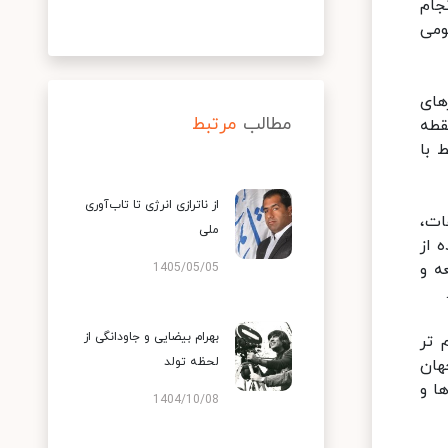
جام
ومی
های
مطالب
مرتبط
قطه
 با
از ناترازی انرژی تا تاب‌آوری
ات،
ملی
 از
ه و
1405/05/05
د.
بهرام بیضایی و جاودانگی از
 تر
لحظه تولد
هان
ا و
1404/10/08