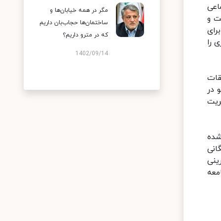
اعی
مگر در همه خیابان‌ها و
ت و
ساختمان‌ها حجاب‌بان داریم
رای
که در مترو داریم؟
 را
1402/09/14
قات
 در
ریت
شده
انی
ینی
معه