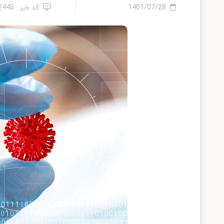
1401/07/28
کد خبر : 22445