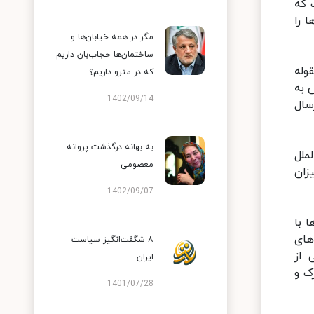
 که
 را
مگر در همه خیابان‌ها و
ساختمان‌ها حجاب‌بان داریم
وله
که در مترو داریم؟
 به
1402/09/14
سال
به بهانه درگذشت پروانه
ملل
معصومی
زان
1402/09/07
ا با
های
۸ شگفت‌انگیز سیاست
 از
ایران
ک و
1401/07/28