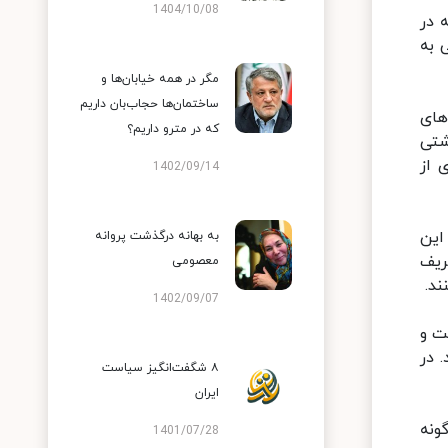
1404/10/08
 در
 به
مگر در همه خیابان‌ها و
ساختمان‌ها حجاب‌بان داریم
های
که در مترو داریم؟
شتی
 از
1402/09/14
این
به بهانه درگذشت پروانه
ریف
معصومی
ند.
1402/09/07
ت و
. در
۸ شگفت‌انگیز سیاست
ایران
ونه
1401/07/28