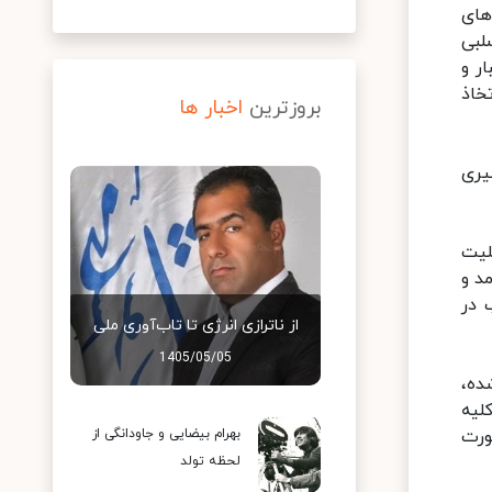
های
لبی
ر و
خاذ
بروزترین
اخبار ها
یری
لیت
د و
 در
از ناترازی انرژی تا تاب‌آوری ملی
1405/05/05
ده،
لیه
ورت
بهرام بیضایی و جاودانگی از
لحظه تولد