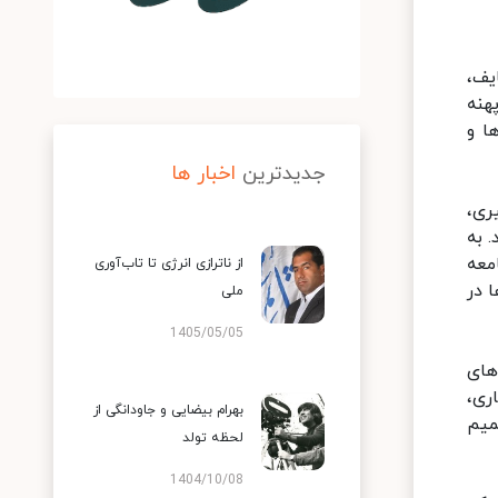
یف،
هنه
ا و
جدیدترین
اخبار ها
ری،
 به
معه
از ناترازی انرژی تا تاب‌آوری
 در
ملی
1405/05/05
های
ری،
بهرام بیضایی و جاودانگی از
میم
لحظه تولد
1404/10/08