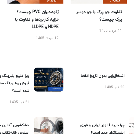
رپورتاژ
رپورتاژ
تفاوت جو پرک با جو دوسر
ژئوممبران PVC چیست؟
پرک چیست؟
مزایا، کاربردها و تفاوت با
HDPE و LLDPE
11 مرداد 1405
12 مرداد 1405
اشتغال‌زایی بدون تاریخ انقضا
چرا خلیج بلبرینگ ب
فروش رولبرینگ صن
20 تیر 1405
شده است؟
21 تیر 1405
چرا خرید فالوور ایرانی و فوری
خشکشویی آنلاین چ
اینستاگرام مهم است؟
استرس خانه‌تکانی 