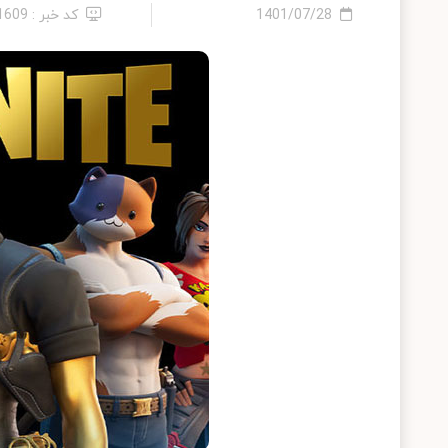
1401/07/28
کد خبر : 21609