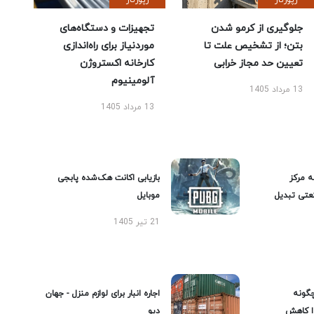
رپورتاژ
رپورتاژ
جلوگیری از کرمو شدن
تجهیزات و دستگاه‌های
بتن؛ از تشخیص علت تا
موردنیاز برای راه‌اندازی
تعیین حد مجاز خرابی
کارخانه اکستروژن
آلومینیوم
13 مرداد 1405
13 مرداد 1405
ه مرکز
بازیابی اکانت هک‌شده پابجی
عتی تبدیل
موبایل
21 تیر 1405
گونه
اجاره انبار برای لوازم منزل - جهان
را کاهش
دپو