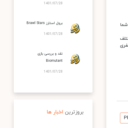
1401/07/28
برول استارز Brawl Stars
 تنها شما
1401/07/28
تلف
فری
نقد و بررسی بازی
Biomutant
1401/07/28
بروزترین
اخبار ها
P