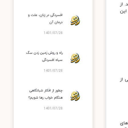
 از
این
افسردگی در زنان، علت و
درمان آن
1401/07/28
راه و روش زمین زدن سگ
سیاه افسردگی
1401/07/28
 از
چطور از افکار شبانگاهی
هنگام خواب رها شویم؟
1401/07/28
های