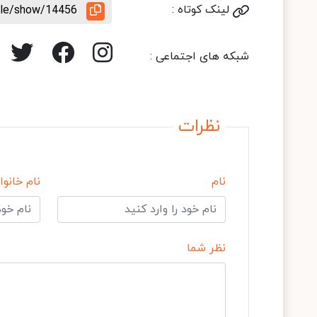
لینک کوتاه :
icle/show/14456
شبکه های اجتماعی :
نظرات
نام
نام خانوا
نظر شما