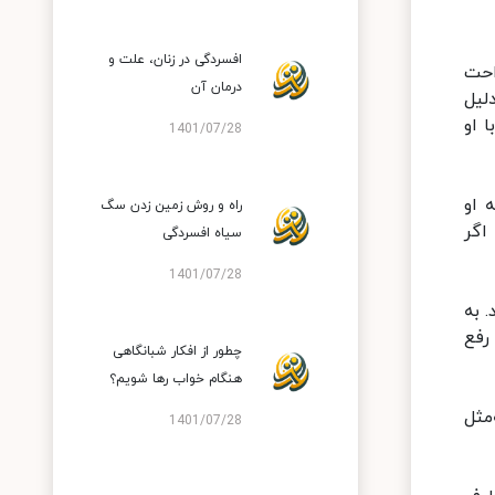
افسردگی در زنان، علت و
احت
درمان آن
لیل
 او
1401/07/28
 او
راه و روش زمین زدن سگ
اگر
سیاه افسردگی
1401/07/28
 به
رفع
چطور از افکار شبانگاهی
هنگام خواب رها شویم؟
مثل
1401/07/28