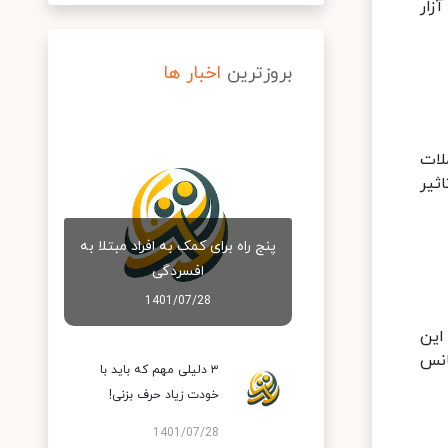
زار
بروزترین
اخبار ها
لات
ثیر
پنج راه برای کمک به افراد مبتلا به
افسردگی
1401/07/28
این
انس
۳ دلیلی مهم که باید با
خودت زیاد حرف بزنی!
1401/07/28