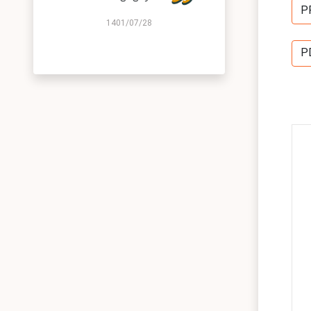
P
1401/07/28
P