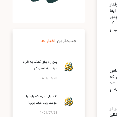
تار
یفا
ذیر
 یک
ب و
جدیدترین
اخبار ها
پنج راه برای کمک به افراد
مبتلا به افسردگی
ساس
 که
1401/07/28
اشد
 او
۳ دلیلی مهم که باید با
خودت زیاد حرف بزنی!
 در
1401/07/28
فظی