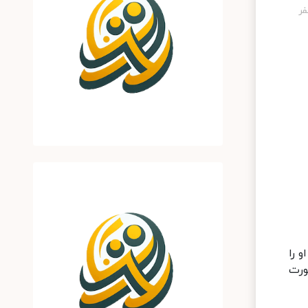
 را
ورت