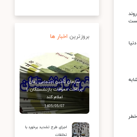
وند
یست
بروزترین
اخبار ها
نیا
ابه
سازمان تأمین اجتماعی زمان
پرداخت معوقات بازنشستگان را
اعلام کند
1405/05/07
خطر
اجرای طرح تشدید برخورد با
تخلفات