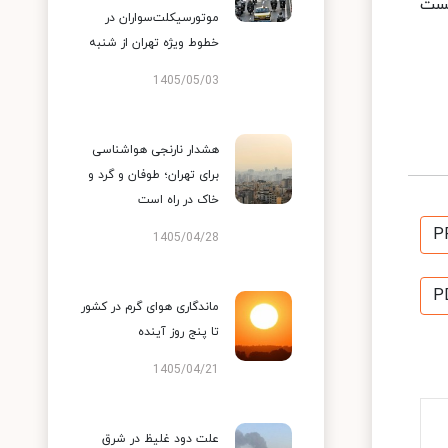
یست
موتورسیکلت‌سواران در
خطوط ویژه تهران از شنبه
1405/05/03
هشدار نارنجی هواشناسی
برای تهران؛ طوفان و گرد و
خاک در راه است
P
1405/04/28
P
ماندگاری هوای گرم در کشور
تا پنج روز آینده
1405/04/21
علت دود غلیظ در شرق