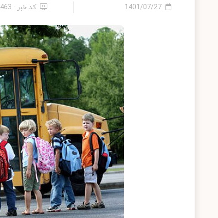
1401/07/27
کد خبر : 9463