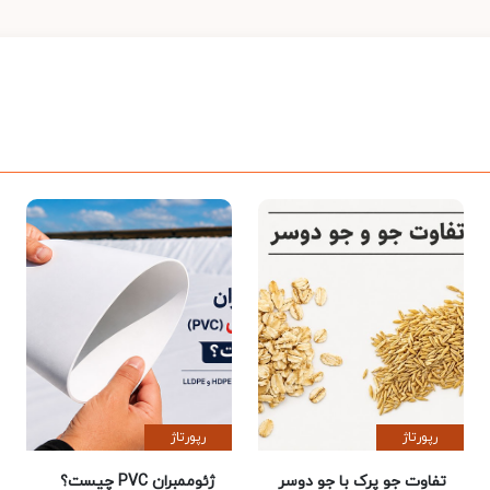
رپورتاژ
رپورتاژ
تفاوت جو پرک با جو دوسر
ژئوممبران PVC چیست؟