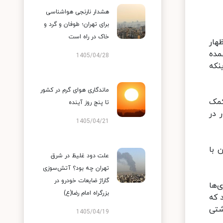
هشدار نارنجی هواشناسی
برای تهران؛ طوفان و گرد و
خاک در راه است
هار
مده
1405/04/28
نکه
ماندگاری هوای گرم در کشور
کمک
تا پنج روز آینده
 در
1405/04/21
 با
علت دود غلیظ در شرق
تهران چه بود؟ آتش‌سوزی
گاراژ ضایعات خودرو در
‌ها
بزرگراه امام رضا(ع)
 که
شتی
1405/04/19