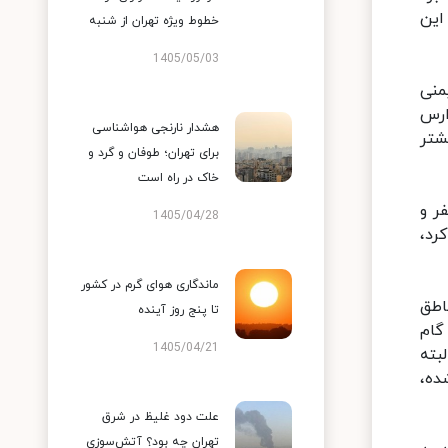
این
خطوط ویژه تهران از شنبه
1405/05/03
منی
ارس
هشدار نارنجی هواشناسی
شتر
برای تهران؛ طوفان و گرد و
خاک در راه است
با ۵۶ درصد مدارس که در مناطق روستایی واقع‌اند یا مدارس کم جمعیت با ۱۰ تا ۱۵۰ نفر و
1405/04/28
یت کرد،
ماندگاری هوای گرم در کشور
انش آموزان مناطق
تا پنج روز آینده
گام
1405/04/21
بته
ه‌،
علت دود غلیظ در شرق
تهران چه بود؟ آتش‌سوزی