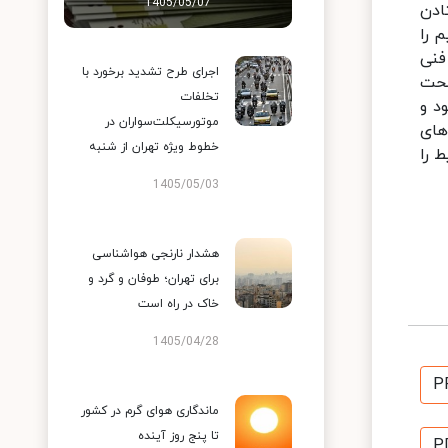
1405/05/07
ادن
 را
ه فنی
اجرای طرح تشدید برخورد با
لحت
تخلفات
د و
موتورسیکلت‌سواران در
های
خطوط ویژه تهران از شنبه
 را
1405/05/03
هشدار نارنجی هواشناسی
برای تهران؛ طوفان و گرد و
خاک در راه است
1405/04/28
P
ماندگاری هوای گرم در کشور
تا پنج روز آینده
P