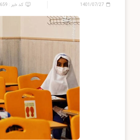
1401/07/27
کد خبر : 9659