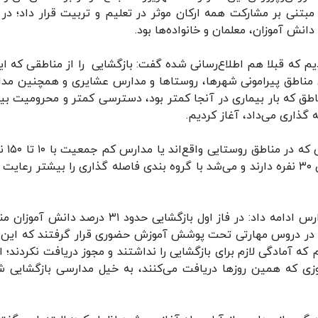
بتنی بر مشارکت همه ارکان موثر در تعلیم و تربیت قرار داد؛ در 
نش آموزان، معلمان و خانواده‌ها بود.
ردیم که قبلا هم اطلاع‌رسانی شده گفت: بازگشایی را از مناطقی که ای
مناطق پیرامونی شهرها، روستاها و مدارس عشایری و همچنین مد
طق که بار بیماری در آنجا کمتر بود، دسترسی کمتر و محرومیت بی
ذاری می‌داد، آغاز کردیم.
وی افزود: طی یک ماه گذشته تقری
کلاس‌های زیر ۱۵ نفر و در گام دوم هم زیر کلاس های ۳۰ نفره دارند و می‌شد با گروه بندی فاصله گذاری را بیشتر رعا
سخنگوی وزارت آموزش و پرورش در امر بازگشایی مدارس ادامه داد: در فاز اول بازگشایی حدود ۳۱ درصد د
ط در دروس مهارتی تحت پوشش آموزش حضوری قرار گرفتند که این 
ه آمادگی لازم برای بازگشایی را نداشتند و مجوز دریافت نکردند؛ ال
زی که همین روزها دریافت می‌کنند، به خیل مدارسی بازگشایی شد