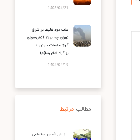
1405/04/21
علت دود غلیظ در شرق
تهران چه بود؟ آتش‌سوزی
گاراژ ضایعات خودرو در
بزرگراه امام رضا(ع)
1405/04/19
مطالب
مرتبط
سازمان تأمین اجتماعی