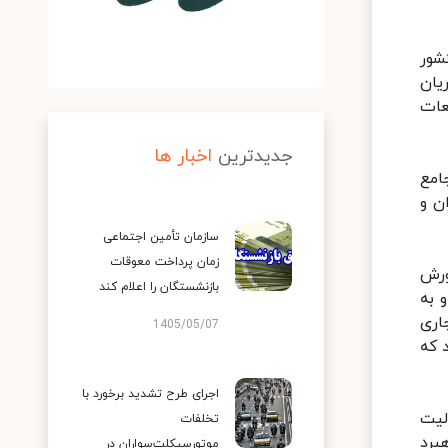
ه آموزشی در کشور
یان
عات
جدیدترین
اخبار ها
امع
ن و
سازمان تأمین اجتماعی
زمان پرداخت معوقات
ورش
بازنشستگان را اعلام کند
 به
اری
1405/05/07
 که
اجرای طرح تشدید برخورد با
لیت
تخلفات
س آن راهبرد
موتورسیکلت‌سواران در