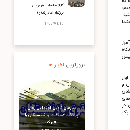
 به
گاراژ ضایعات خودرو در
یم؛
بزرگراه امام رضا(ع)
یار
تما
1405/04/19
وز و از نیمه آبان مدارس بالای ۳۰۰ دانش‌آموز
گاه
سپس
بروزترین
اخبار ها
اول
ن و
شان
لاس‌های
 شهری در
سازمان تأمین اجتماعی زمان
 یک
پرداخت معوقات بازنشستگان را
اعلام کند