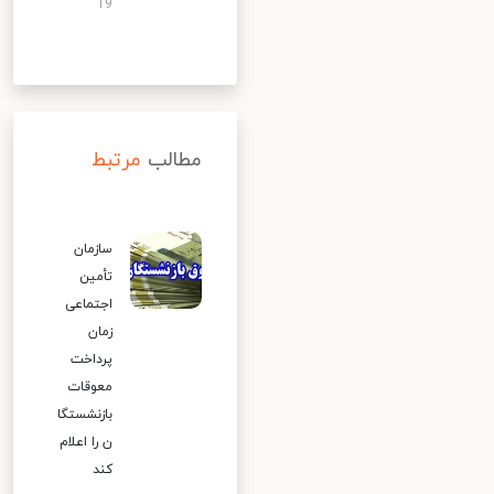
19
مطالب
مرتبط
سازمان
تأمین
اجتماعی
زمان
پرداخت
معوقات
بازنشستگا
ن را اعلام
کند