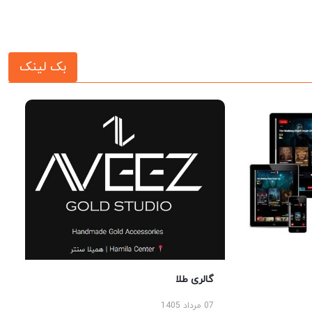
بک لینک
گالری طلا
07 مرداد 1405