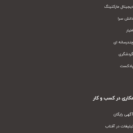
یتال مارکتینگ
نش سرا
ار
رسانه ای
دشگری
دکست
ری در کسب و کار
ی رایگان
یغات در آفتاب