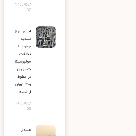
1405/05/
07
اجرای طرح
تشدید
برخورد با
تخلفات
موتورسیکل
ت‌سواران
در خطوط
ویژه تهران
از شنبه
1405/05/
03
هشدار