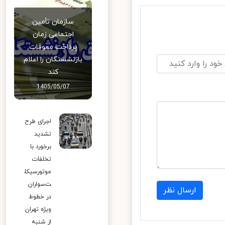
سازمان تأمین
اجتماعی زمان
پرداخت معوقات
بازنشستگان را اعلام
کند
1405/05/07
اجرای طرح
تشدید
برخورد با
تخلفات
موتورسیکل
ت‌سواران
ارسال نظر
در خطوط
ویژه تهران
از شنبه