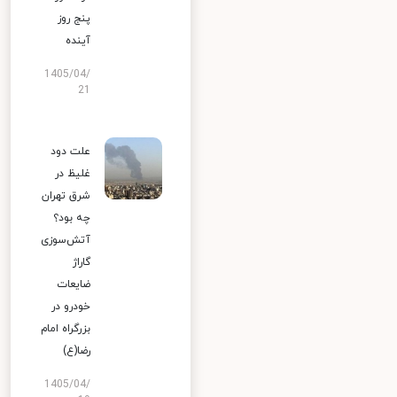
پنج روز
آینده
1405/04/
21
علت دود
غلیظ در
شرق تهران
چه بود؟
آتش‌سوزی
گاراژ
ضایعات
خودرو در
بزرگراه امام
رضا(ع)
1405/04/