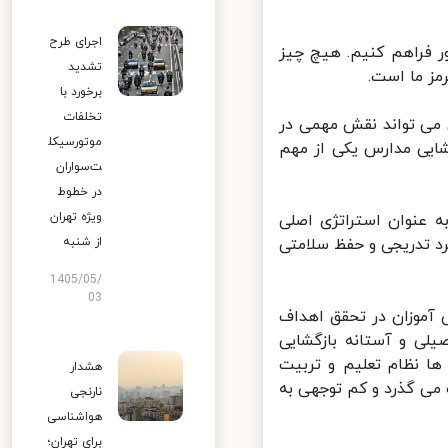
اجرای طرح
 فراهم کنیم. هیچ چیز
تشدید
ز ما است.
برخورد با
تخلفات
ی تواند نقش مهمی در
موتورسیکل
ایی مدارس یکی از مهم
ت‌سواران
در خطوط
ویژه تهران
عنوان استراتژی اصلی
د تدریجی و حفظ سلامتی
از شنبه
1405/05/
03
آموزان در تحقق اهداف
لی و آستانه بازگشایی
 نظام تعلیم و تربیت
هشدار
می گذرد و کم توجهی به
نارنجی
هواشناسی
برای تهران؛