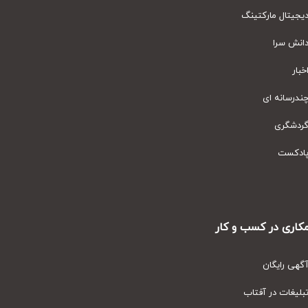
یتال مارکتینگ
نش سرا
ار
رسانه ای
دشگری
دکست
ری در کسب و کار
ی رایگان
یغات در آفتاب