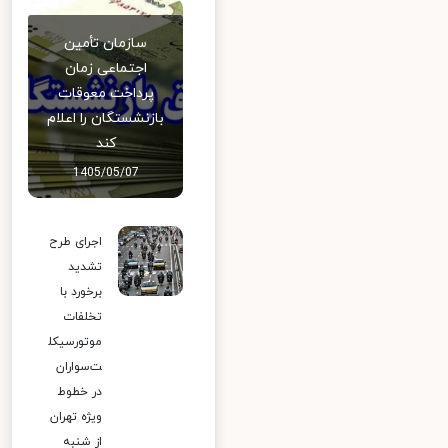
سازمان تأمین
اجتماعی زمان
پرداخت معوقات
بازنشستگان را اعلام
کند
1405/05/07
اجرای طرح
تشدید
برخورد با
تخلفات
موتورسیکل
ت‌سواران
در خطوط
ویژه تهران
از شنبه