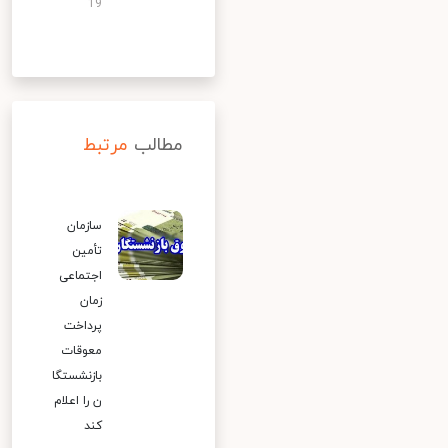
19
مطالب
مرتبط
سازمان
تأمین
اجتماعی
زمان
پرداخت
معوقات
بازنشستگا
ن را اعلام
کند