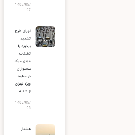
1405/05/
07
اجرای طرح
تشدید
برخورد با
تخلفات
موتورسیکل
ت‌سواران
در خطوط
ویژه تهران
از شنبه
1405/05/
03
هشدار