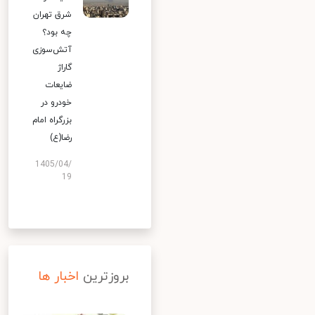
شرق تهران
چه بود؟
آتش‌سوزی
گاراژ
ضایعات
خودرو در
بزرگراه امام
رضا(ع)
1405/04/
19
بروزترین
اخبار ها