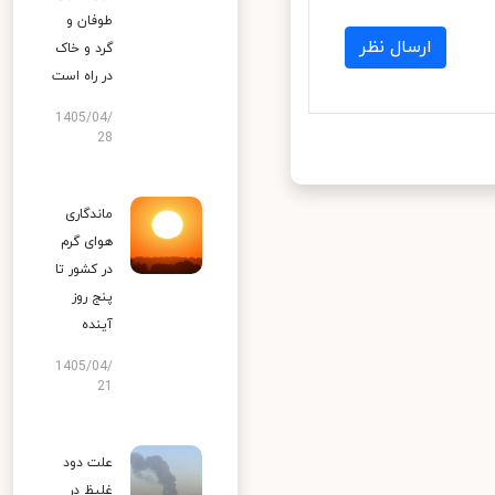
طوفان و
ارسال نظر
گرد و خاک
در راه است
1405/04/
28
ماندگاری
هوای گرم
در کشور تا
پنج روز
آینده
1405/04/
21
علت دود
غلیظ در