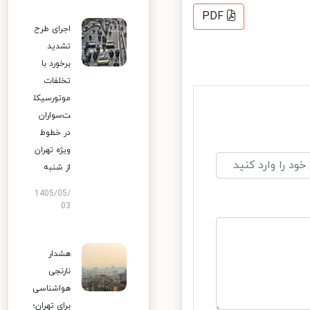
PDF
اجرای طرح
تشدید
برخورد با
تخلفات
موتورسیکل
ت‌سواران
در خطوط
ویژه تهران
از شنبه
1405/05/
03
هشدار
نارنجی
هواشناسی
برای تهران؛