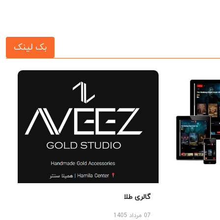
بک لینک
گالری طلا
07 مرداد 1405