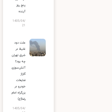
پنج روز
آینده
1405/04/
21
علت دود
غلیظ در
شرق تهران
چه بود؟
آتش‌سوزی
گاراژ
ضایعات
خودرو در
بزرگراه امام
رضا(ع)
1405/04/