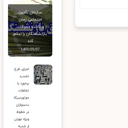
سازمان تأمین
اجتماعی زمان
پرداخت معوقات
بازنشستگان را اعلام
کند
1405/05/07
اجرای طرح
تشدید
برخورد با
تخلفات
موتورسیکل
ت‌سواران
در خطوط
ویژه تهران
از شنبه