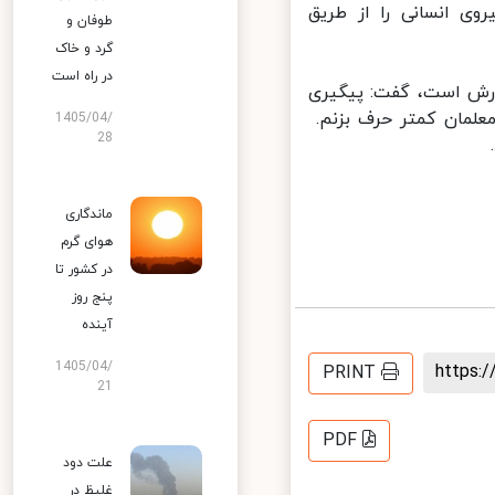
 دارد که ۵۰ درصد کمبود نیروی انسانی را از طریق
طوفان و
گرد و خاک
در راه است
ورش است، گفت: پیگیری
علمان کمتر حرف بزنم.
1405/04/
28
ماندگاری
هوای گرم
در کشور تا
پنج روز
آینده
1405/04/
https
PRINT
21
PDF
علت دود
غلیظ در