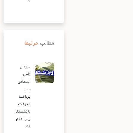
19
مطالب
مرتبط
سازمان
تأمین
اجتماعی
زمان
پرداخت
معوقات
بازنشستگا
ن را اعلام
کند