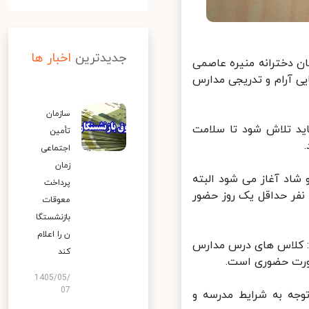
جدیدترین
اخبار ها
 دخترانه منیره عاصمی
ی آرام و تدریجی مدارس
سازمان
ید تلاش شود تا سلامت
تأمین
اجتماعی
زمان
د آغاز می شود البته
پرداخت
فر حداقل یک روز حضور
معوقات
بازنشستگا
ن را اعلام
 کلاس های درس مدارس
کند
1405/05/
07
جه به شرایط مدرسه و