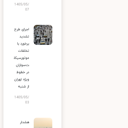
1405/05/
07
اجرای طرح
تشدید
برخورد با
تخلفات
موتورسیکل
ت‌سواران
در خطوط
ویژه تهران
از شنبه
1405/05/
03
هشدار