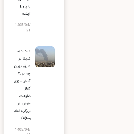
پنج روز
آینده
1405/04/
21
علت دود
غلیظ در
شرق تهران
چه بود؟
آتش‌سوزی
گاراژ
ضایعات
خودرو در
بزرگراه امام
رضا(ع)
1405/04/