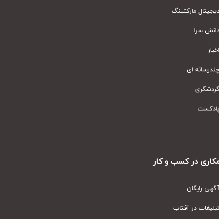
یتال مارکتینگ
نش سرا
ار
رسانه ای
دشگری
دکست
ری در کسب و کار
ی رایگان
یغات در آفتاب