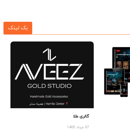
بک لینک
گالری طلا
07 مرداد 1405