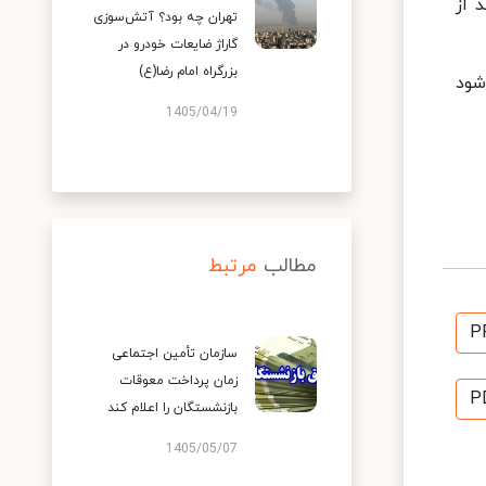
ضت سوادآموزی معطوف به تثبیت و تحکیم سواد و ۵۰درصد از
تهران چه بود؟ آتش‌سوزی
گاراژ ضایعات خودرو در
بزرگراه امام رضا(ع)
شود
1405/04/19
مطالب
مرتبط
P
سازمان تأمین اجتماعی
زمان پرداخت معوقات
P
بازنشستگان را اعلام کند
1405/05/07