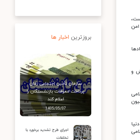
وزان و معلمان مهمترین اولویت وزارت آموزش و پرورش در سال تحصیلی ۹۹- ۱۴۰۰است،
طی امن
بروزترین
اخبار ها
دها
ش و
سازمان تأمین اجتماعی زمان
پرداخت معوقات بازنشستگان را
امی
اعلام کند
یون
1405/05/07
نیا
اجرای طرح تشدید برخورد با
لامی
تخلفات