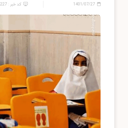
1401/07/27
کد خبر : 2227