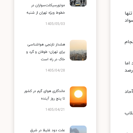
موتورسیکلت‌سواران در
اس سرشماری سال ۵۵در گروه سنی ۱۰تا ۴۹سال تنها
خطوط ویژه تهران از شنبه
ی سال ۹۵، این رقم به ۹۴.۷درصد باسواد
1405/05/03
فعالیت‌های انجام
هشدار نارنجی هواشناسی
برای تهران؛ طوفان و گرد و
خاک در راه است
درصد باسواد بودند اما
وری اسلامی شاخص باسوادی در جامعه روستایی به ۸۹.۵درصد و تا سال ۹۸این شاخص به ۹۱درصد
1405/04/28
حاد
ماندگاری هوای گرم در کشور
تا پنج روز آینده
1405/04/21
لاب
علت دود غلیظ در شرق