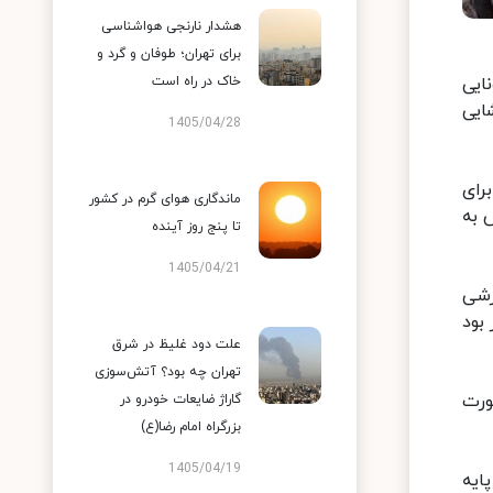
هشدار نارنجی هواشناسی
برای تهران؛ طوفان و گرد و
ایی
خاک در راه است
ایی
1405/04/28
رای
ماندگاری هوای گرم در کشور
س به
تا پنج روز آینده
1405/04/21
ه آموزشی
اگر تراکم کلاسی ۳۰دانش آموز بود
علت دود غلیظ در شرق
تهران چه بود؟ آتش‌سوزی
ورت
گاراژ ضایعات خودرو در
بزرگراه امام رضا(ع)
1405/04/19
تا ششم ۳۰دقیقه و برای پایه