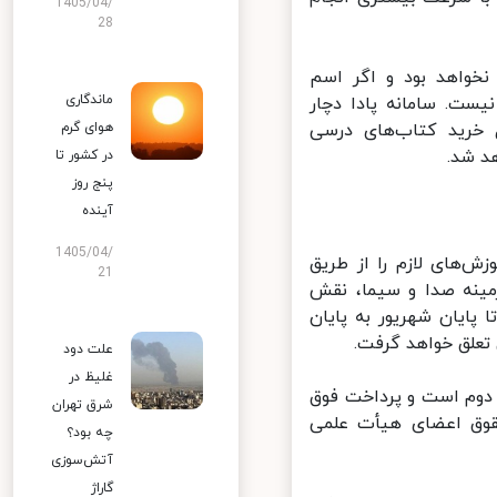
1405/04/
28
واهد بود و اگر اسم
ماندگاری
ست. سامانه پادا دچار
رید کتاب‌های درسی
هوای گرم
 شد.
در کشور تا
پنج روز
آینده
1405/04/
سال با پوشش نزدیک به ۱۰۰ درصدی آموزش‌های لازم را از طریق
21
ینه صدا و سیما، نقش
ایان شهریور به پایان
لق خواهد گرفت.
علت دود
غلیظ در
وم است و پرداخت فوق
شرق تهران
قوق اعضای هیأت علمی
چه بود؟
آتش‌سوزی
گاراژ