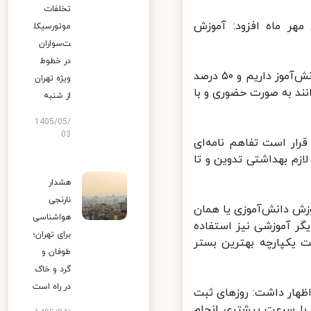
تخلفات
هر ماه ‌افزود: آموزش
موتورسیکل
ت‌سواران
در خطوط
سرپرست وزارت آموزش و پرورش ادامه داد: بیش از ۱۰۰ هزار کلاس زیر ۱۵ دانش‌آموز داریم و ۵۰ درصد
ویژه تهران
ی‌توانند به صورت حضوری و با
از شنبه
1405/05/
03
رار است تفاهم نامه‌ای
م بهداشتی تدوین و تا
هشدار
نارنجی
ش دانش‌آموزی یا همان
هواشناسی
ر آموزشی نیز استفاده
برای تهران؛
 یکپارچه بهترین بستر
طوفان و
گرد و خاک
در راه است
هار داشت: روزهای ثبت
 با سرعت بیشتری انجام