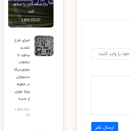
بازنشستگان را اعلام
کند
1405/05/07
اجرای طرح
تشدید
برخورد با
تخلفات
موتورسیکل
ت‌سواران
در خطوط
ویژه تهران
از شنبه
1405/05/
03
ارسال نظر