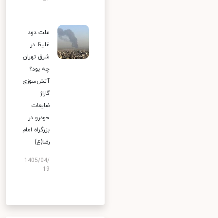
علت دود
غلیظ در
شرق تهران
چه بود؟
آتش‌سوزی
گاراژ
ضایعات
خودرو در
بزرگراه امام
رضا(ع)
1405/04/
19