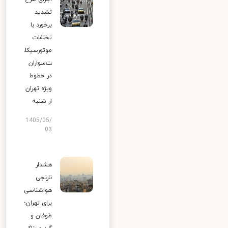
تشدید
برخورد با
تخلفات
موتورسیکل
ت‌سواران
در خطوط
ویژه تهران
از شنبه
1405/05/
03
هشدار
نارنجی
هواشناسی
برای تهران؛
طوفان و