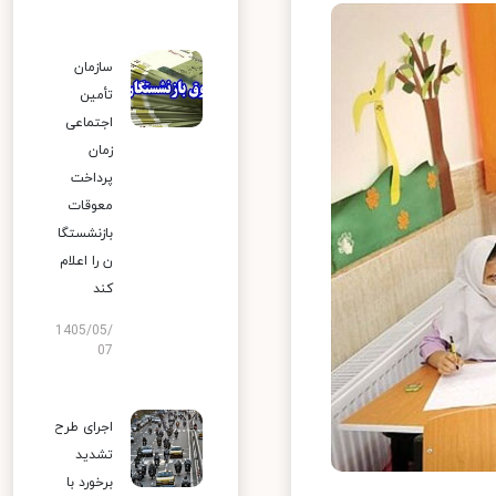
سازمان
تأمین
اجتماعی
زمان
پرداخت
معوقات
بازنشستگا
ن را اعلام
کند
1405/05/
07
اجرای طرح
تشدید
برخورد با