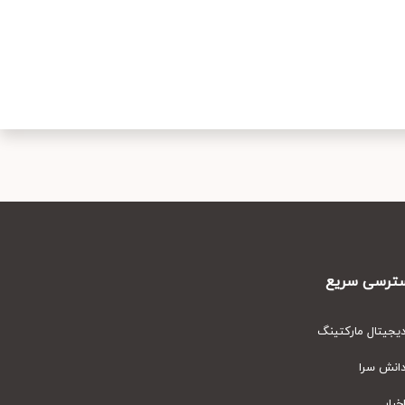
رسی سریع
یتال مارکتینگ
نش سرا
ار