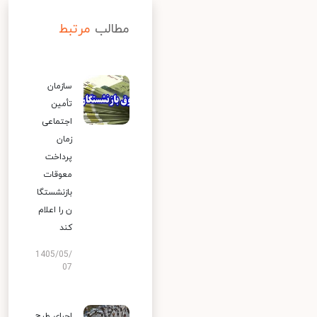
مطالب
مرتبط
سازمان
تأمین
اجتماعی
زمان
پرداخت
معوقات
بازنشستگا
ن را اعلام
کند
1405/05/
07
اجرای طرح