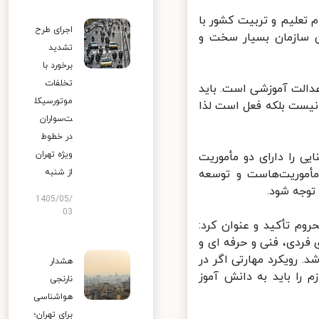
علیم و تربیت کشور با
اجرای طرح
 سازمان بسیار سخت و
تشدید
برخورد با
تخلفات
دالت آموزشی است. باید
موتورسیکل
نیست بلکه فعل است لذا
ت‌سواران
در خطوط
ویژه تهران
را دارای دو مأموریت
أموریت‌هاست و توسعه
از شنبه
وجه شود.
1405/05/
03
م تأکید و عنوان کرد:
فردی، فنی و حرفه ای و
رویکرد مهارتی اگر در
هشدار
را باید به دانش آموز
نارنجی
هواشناسی
برای تهران؛