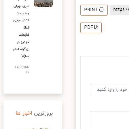
شرق تهران
https
PRINT
چه بود؟
آتش‌سوزی
PDF
گاراژ
ضایعات
خودرو در
بزرگراه امام
رضا(ع)
1405/04/
19
بروزترین
اخبار ها