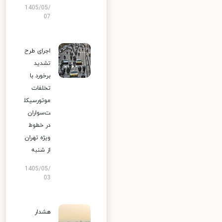
1405/05/
07
اجرای طرح
تشدید
برخورد با
تخلفات
موتورسیکل
ت‌سواران
در خطوط
ویژه تهران
از شنبه
1405/05/
03
هشدار