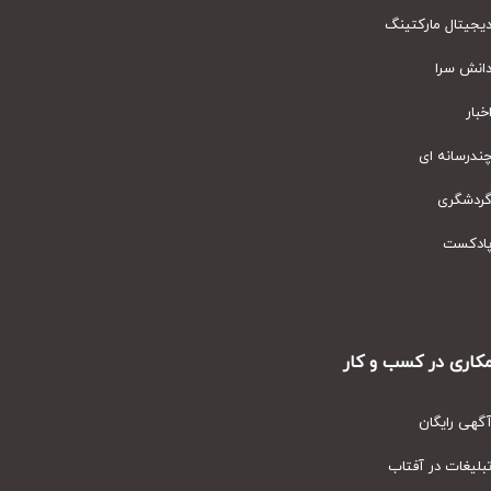
یتال مارکتینگ
نش سرا
ار
رسانه ای
دشگری
دکست
ری در کسب و کار
ی رایگان
یغات در آفتاب