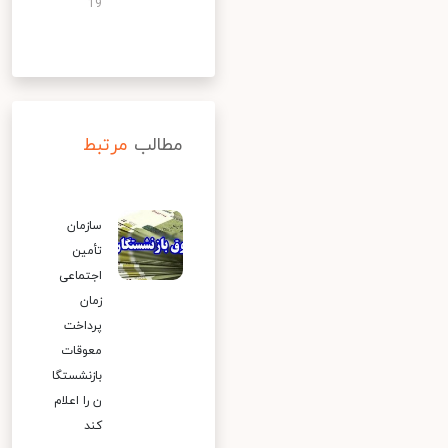
19
مطالب
مرتبط
سازمان
تأمین
اجتماعی
زمان
پرداخت
معوقات
بازنشستگا
ن را اعلام
کند