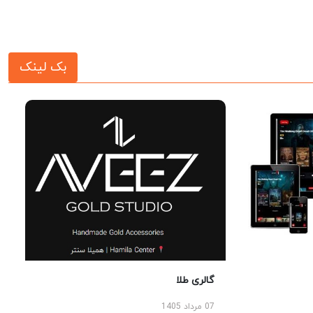
بک لینک
گالری طلا
07 مرداد 1405