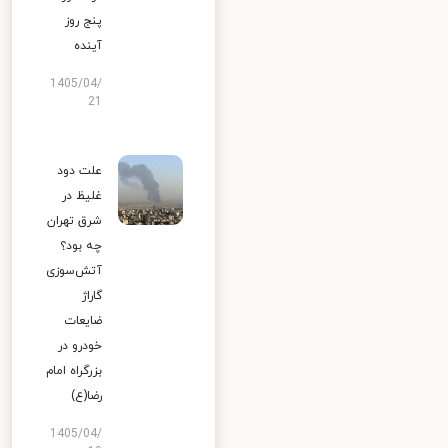
پنج روز
آینده
1405/04/
21
علت دود
غلیظ در
شرق تهران
چه بود؟
آتش‌سوزی
گاراژ
ضایعات
خودرو در
بزرگراه امام
رضا(ع)
1405/04/