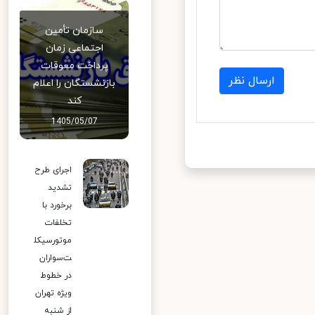
سازمان تأمین
اجتماعی زمان
پرداخت معوقات
ارسال نظر
بازنشستگان را اعلام
کند
1405/05/07
اجرای طرح
تشدید
برخورد با
تخلفات
موتورسیکل
ت‌سواران
در خطوط
ویژه تهران
از شنبه