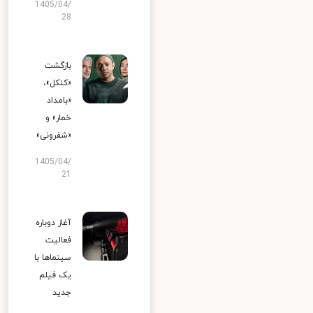
1405/04/
28
بازگشت
«کنکل»،
«بامداد
خمار» و
«شفرونی»
1405/04/
21
آغاز دوباره
فعالیت
سینماها با
یک فیلم
جدید