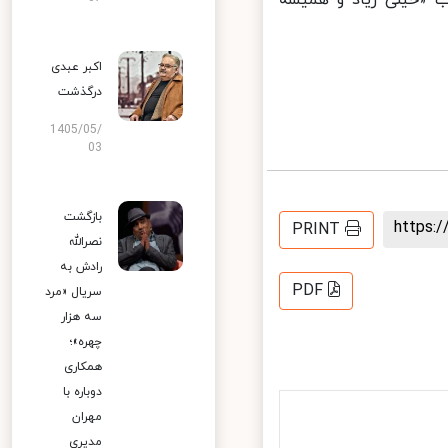
اکبر عبدی
درگذشت
1405/05/
03
بازگشت
https
PRINT
نصرالله
رادش به
PDF
سریال «مرد
سه هزار
چهره»؛
همکاری
دوباره با
مهران
مدیری