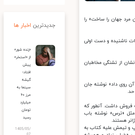
 مرد جهان را ساخت» را
جدیدترین
اخبار ها
 ناشنیده و دست‌ اولی
«زنده شور»
از «استخر»
روخته شد که نشان از تشنگی مخاطبان
پیش
افتاد؛
گیشه
 روی داد» نوشته جان
سینما به
.
مرز ۶۰
میلیارد
ه نخست انتشار بیش از ۷۵۰ هزار نسخه فروش داشت. آنطور که
تومان
 مثل «ترس» نوشته باب
رسید
نر هستند.
 و تیمش علیه کتاب به
1405/05/
 «خیلی زیاد و همیشه
07