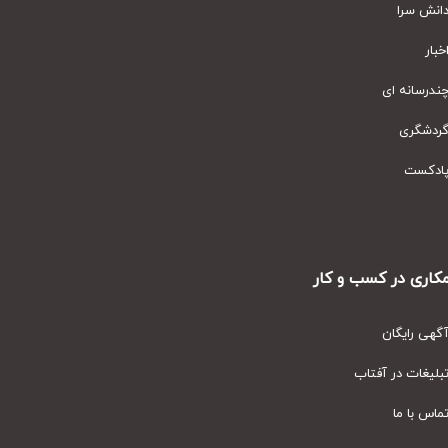
نش سرا
ار
رسانه ای
دشگری
دکست
ری در کسب و کار
ی رایگان
یغات در آفتاب
س با ما