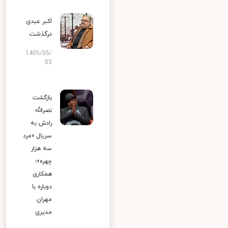
اکبر عبدی
درگذشت
1405/05/
03
بازگشت
نصرالله
رادش به
سریال «مرد
سه هزار
چهره»؛
همکاری
دوباره با
مهران
مدیری