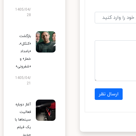
1405/04/
28
بازگشت
«کنکل»،
«بامداد
خمار» و
«شفرونی»
1405/04/
21
ارسال نظر
آغاز دوباره
فعالیت
سینماها با
یک فیلم
جدید