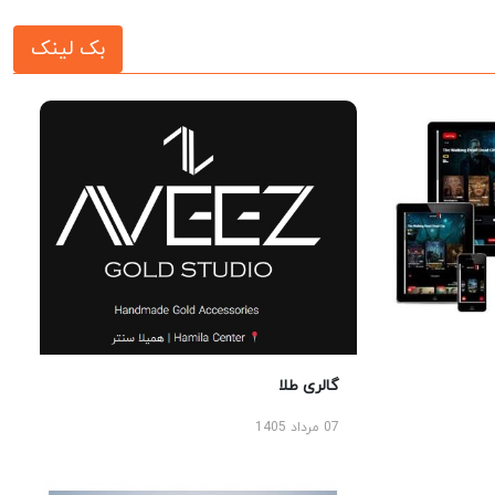
بک لینک
گالری طلا
07 مرداد 1405