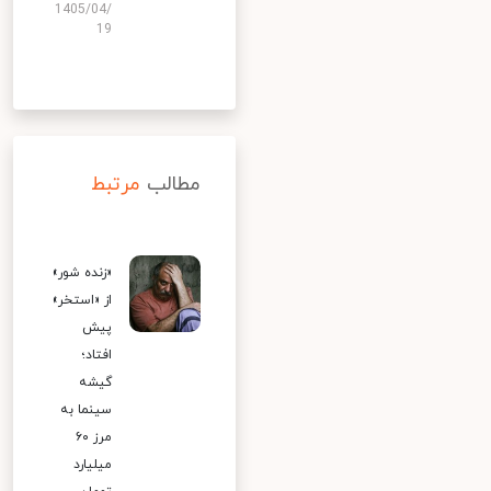
1405/04/
19
مطالب
مرتبط
«زنده شور»
از «استخر»
پیش
افتاد؛
گیشه
سینما به
مرز ۶۰
میلیارد