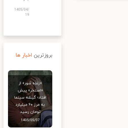
1405/04/
19
بروزترین
اخبار ها
«زنده شور» از
«استخر» پیش
افتاد؛ گیشه سینما
به مرز ۶۰ میلیارد
تومان رسید
1405/05/07