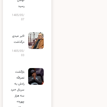
تومان
رسید
1405/05/
07
اکبر عبدی
درگذشت
1405/05/
03
بازگشت
نصرالله
رادش به
سریال «مرد
سه هزار
چهره»؛