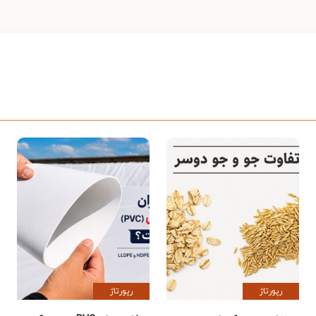
رپورتاژ
رپورتاژ