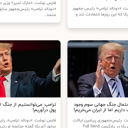
فارس نوشت: «مارک اسپر» وزیر د
: «دونالد ترامپ» رئیس جمهور
«دونالد ترامپ» رئیس‌جمهور سابق
ا که این روزها انتقادات تند و
متحد...
حتمال جنگ جهانی سوم وجود
ترامپ: می‌توانستیم از جنگ ا
 داریم اما از ایران می‌خریم!
پول درآوریم!
ت: رئیس‌جمهوری پیشین ایالات
فارس نوشت: «دونالد ترامپ»، رئ
متحده آمریکا در پادکست Full Send
سابق آمریکا گفته چنانچه او رئی