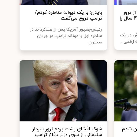
ز ترور
بایدن: با یک دیوانه مناظره کردم/
نافرجام: قول می‌دهم بهترین ۴ سال را
ترامپ دروغ می‌گفت
رئیس‌جمهور آمریکا پس از عملکرد بد در
مش در یک
مناظره اول با دونالد ترامپ، در جریان
ه زخمی...
سخنران...
ان شدم
شوک افشای پشت پرده ترور سردار
سلیمانی از سوی وزیر دفاع ترامپ