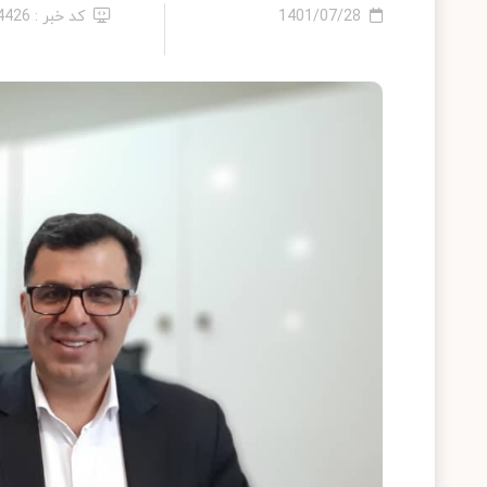
1401/07/28
کد خبر : 14426