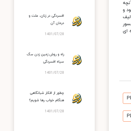
نچه
د و
افسردگی در زنان، علت و
لیف
سور
درمان آن
 ای
1401/07/28
راه و روش زمین زدن سگ
سیاه افسردگی
1401/07/28
چطور از افکار شبانگاهی
P
هنگام خواب رها شویم؟
1401/07/28
P