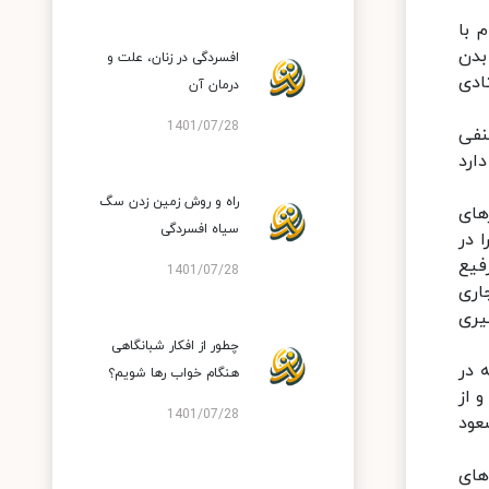
 با
بدن
افسردگی در زنان، علت و
ادی
درمان آن
1401/07/28
نفی
ارد
راه و روش زمین زدن سگ
های
سیاه افسردگی
 در
فیع
1401/07/28
اری
یری
چطور از افکار شبانگاهی
 در
هنگام خواب رها شویم؟
 از
1401/07/28
عود
های