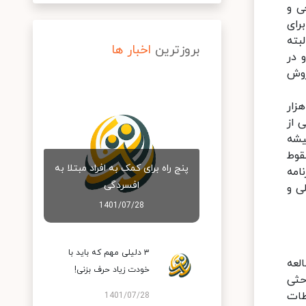
ی و
رای
بته
بروزترین
اخبار ها
 در
روش
زار
 از
یشه
قوط
پنج راه برای کمک به افراد مبتلا به
امه
افسردگی
ی و
1401/07/28
۳ دلیلی مهم که باید با
لعه
خودت زیاد حرف بزنی!
حثی
طات
1401/07/28