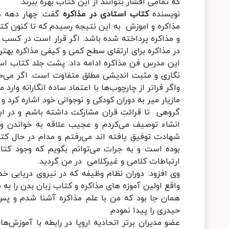
که تمامی اقشار بتوانند از این کتاب بهره ببرند.
نویسنده
کتاب استادی در مذاکره
گفت: چهار دهه همر
مذاکره و اموزش به این نتیجه رسیدم که تا کنون کتا
و مذاکره پرداخته شده باشد. اگر قرار است در کسب 
در مذاکره برای ارتقای سطح کمی و کیفی مذاکره بهت
این مدرس فن مذاکره ادامه داد: پشت جلد کتاب استا
نگاری و مثبت اندیشی مطلق متفاوت است. اگر می‌خو
واگر فراتر از چارچوب‌ها با اعتماد ساده انگارانه وا
مازیار میر به دوران کودکی و نوجوانی خود اشاره کرد
گروهی تا قرائت قران مشارکت داشته باشم و در ابتد
انشاء توصیف می‌کردم و عجیب علاقه به خواندن و مط
شهادت توفیق یافته اند می‌رفتم و مدام در حال کت
بوده است و به جرات می‌توانم بگویم که وجود کتابخ
ارتباطات کلامی و غیرکلامی در من گردید.
وی افزود: دوران نظام وظیفه که در نیروی دریایی خد
واقع اولین آموزه های مذاکره و کتاب زبان بدن را به
همان جا بود که من با علم مذاکره آشنا شدم و پس ا
حیدری را پیدا نمودم
عضو مدیران برتر اتحادیه اروپا در رابطه با آموزش‌ها