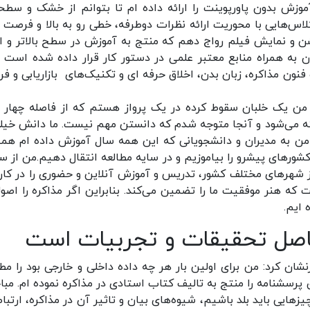
آموزش بدون پاورپوینت را ارائه داده ام تا بتوانم از خشک و سطح
‌هایی با محوریت ارائه نظرات دوطرفه، خطی رو به بالا و فرصت ب
و نمایش فیلم رواج دهم که منتج به آموزش در سطح بالاتر و ال
 به همراه منابع معتبر علمی در دستور کار قرار داده شده است و
نون مذاکره، زبان بدن، اخلاق حرفه ای و تکنیک‌های بازاریابی و ف
من یک خلبان سقوط کرده در یک پرواز هستم که از فاصله چهار ه
می‌شود و آنجا متوجه شدم که دانستن مهم نیست. ما دانش خیلی
م. من به مدیران و دانشجویانی که این همه سال آموزش داده ام هم
 کشورهای پیشرو را بیاموزیم و در سایه مطالعه انتقال دهیم.من از س
از شهرهای مختلف کشور، تدریس و آموزش آنلاین و حضوری را در کارن
که هنر موفقیت ما را تضمین می‌کند. بنابراین اگر مذاکره را اصول
 ایم.
اصل تحقیقات و تجربیات است
ان کرد: من برای اولین بار هر چه داده داخلی و خارجی بود را مطا
پرسشنامه را منتج به تالیف کتاب استادی در مذاکره نموده ام. مبا
ایی باید بلد باشیم، شیوه‌های بیان و تاثیر آن در مذاکره، ارتبا