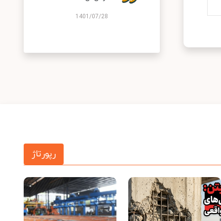
1401/07/28
رپورتاژ