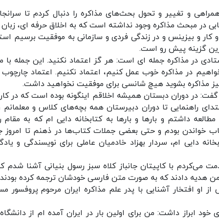
اهی و تغییر و تحول بحث‌های مذاکره را دنبال کردم تا سرانجام
بی در مبحث مذاکره وجود نداشته است که به اخلاق حرفه ای، زبان 
و کار و بیزینس و در زندگی فردی و سازمانی به موفقیت برسیم است
رین گزینه پیش رو است.
دی در مذاکره جمله ای است: هر گز اعتماد نکنید. این جمله با م
اهیم در مذاکره خوب عمل کنیم، اعتماد نکنیم. اعتماد چارچوب د
رد میز مذاکره بشوید هیچ شانسی برای موفقیت نخواهید داشت.
 و گفت: در دوران دبستان همیشه اخلاقم اینگونه بوده است که در کار
ای راهنمایی تا دوران دبیرستان همه بچه‌های کلاس و معلمانم را
العه داشتم و بارها و بارها به کتابخانه دایی ام که به مقام ر
اب خواندن بودم و حتی بعضی جملات کتاب‌ها در ذهنم تا امروز ج
انه دایی ام، سردار بهزاد خادمیان عاملی برای نویسندگی و یادگ
مت می‌کردم با کاپیتان جانباز کلاه سبز رسول بنیانی آشنا شدم که
 من هدیه دادند که به صورت متن فارسی خودشان ترجمه کرده بودند و
ز او افتخار آشنایی با پدر علم مذاکره ایران مرحوم پروفسور مس
ی خود ابراز داشت: من برای اولین بار در ایران آمده ام از دانشگاه‌