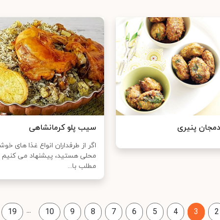
دمجان پنیری
سیب پلو کرمانشاهی
اگر از طرفداران انواع غذا های خوش
محلی هستید، پیشنهاد می کنیم د
مطلب با...
...
19
10
9
8
7
6
5
4
3
2