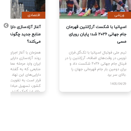
ورزشی
اقتصادی
یت
اسپانیا با شکست آرژانتین قهرمان
آغاز آزا
جام جهانی ۲۰۲۶ شد؛ پایان رویای
منابع ج
مسی
می‌کند؟
ای
تیم ملی فوتبال اسپانیا با تک‌گل فران
همزمان با
سط
تورس در وقت‌های اضافه، آرژانتین را در
روند آزا
ن با
فینال جام جهانی ۲۰۲۶ شکست داد و
ایران وا
برای دومین بار جام قهرمانی جهان را
منابعی ک
بالای سر برد.
دارایی‌ه
قرار است
1405/04/29
کشور، تس
بازار ارز کمک کنند.
405/04/02