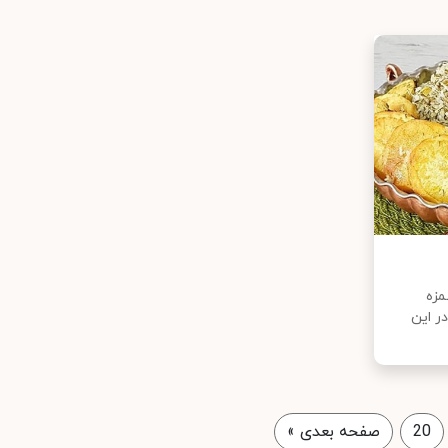
مزه
ر این
20
صفحه بعدی
»