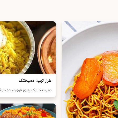
طرز تهیه دمپختک
دمپختک یک پلوی فو‌ق‌العاده خوش