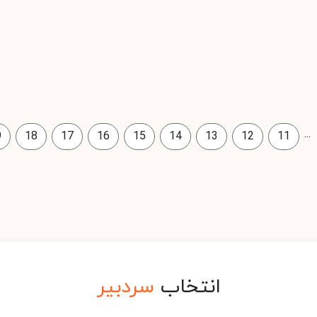
...
9
18
17
16
15
14
13
12
11
انتخاب
سردبیر