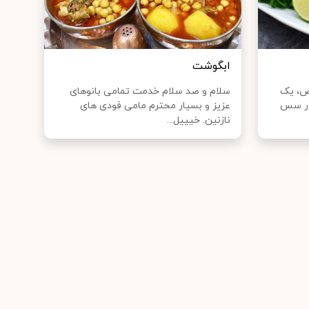
ابگوشت
ص، یک
سلام و صد سلام خدمت تمامی بانوهای
در سس
عزیز و بسیار محترم مامی فودی های
نازنین. خیییل...