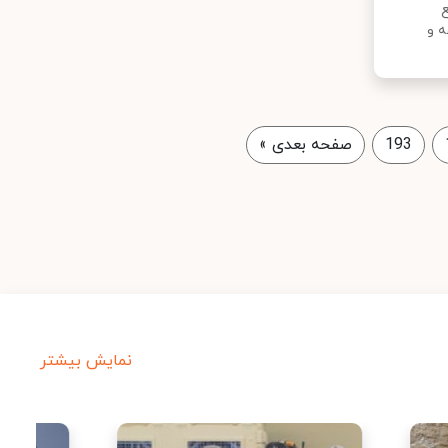
ه و
193
صفحه بعدی
»
نمایش بیشتر