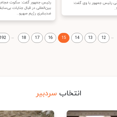
رئیس جمهور گفت: سکوت مجامع
ی رئیس جمهور با وی گفت:
بین‌المللی در قبال جنایات بی‌سابق
..
ضدبشری رژیم صهیو...
...
...
192
18
17
16
15
14
13
12
انتخاب
سردبیر