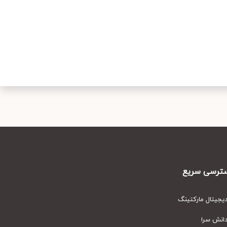
رسی سریع
یتال مارکتینگ
نش سرا