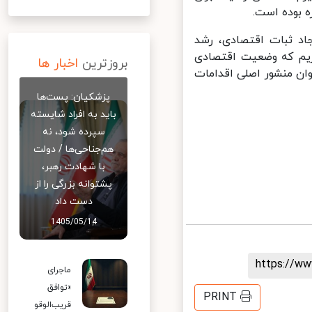
بوده است.
ن وزارتخانه در دوره جدید در ۴ محور ایجاد ثبات اقتصادی، رشد
ریم که وضعیت اقتصادی
بروزترین
اخبار ها
ن منشور اصلی اقدامات
پزشکیان: پست‌ها
باید به افراد شایسته
سپرده شود، نه
هم‌جناحی‌ها / دولت
با شهادت رهبر،
پشتوانه بزرگی را از
دست داد
1405/05/14
https://
ماجرای
«توافق
PRINT
قریب‌الوقو