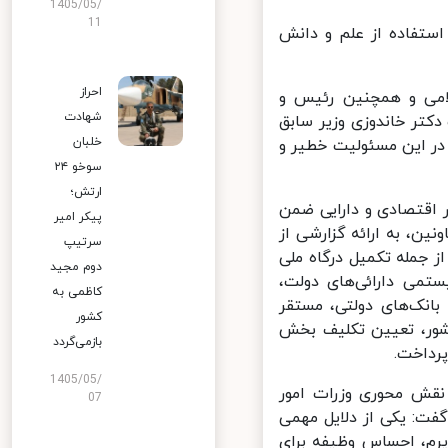
1405/05/
11
ستفاده از علم و دانش
احراز
می و همچنین رئیس و
شهادت
تر خاندوزی وزیر سابق
خلبان
در این مسئولیت خطیر و
سوخو ۲۴
ارتش؛
اقتصادی و دارایی ضمن
پیکر امیر
ین، به ارائه گزارشی از
سرتیپ
جمله تکمیل درگاه ملی
دوم مجید
ی دارائی‌های دولت،
کاظمی به
انک‌های دولتی، مستقر
کشور
ور، ‌تعیین تکلیف بخش
بازمی‌گردد
داخت.
1405/05/
نقش محوری وزرات امور
07
ت: یکی از دلایل مهمی
م، احساس وظیفه برای