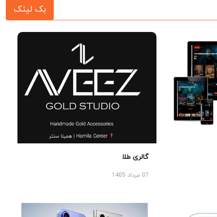
بک لینک
گالری طلا
07 مرداد 1405