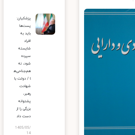
پزشکیان:
پست‌ها
باید به
افراد
شایسته
سپرده
شود، نه
هم‌جناحی‌ه
ا / دولت با
شهادت
رهبر،
پشتوانه
بزرگی را از
دست داد
1405/05/
14