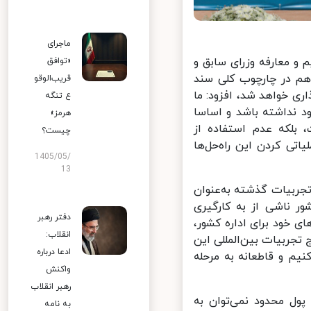
ماجرای
 پنجم شهریور ۱۴۰۳ در آیین تکریم و معارفه وزرای سابق و
«توافق
هم در چارچوب کلی سند
قریب‌الوقو
ی خواهد شد،‌ افزود: ما
ع تنگه
 نداشته باشد و اساسا
هرمز»
بلکه عدم استفاده از
چیست؟
تی کردن این راه‌حل‌ها
1405/05/
13
جربیات گذشته به‌عنوان
ر ناشی از به کارگیری
دفتر رهبر
 خود برای اداره کشور،
انقلاب:
جربیات بین‌المللی این
ادعا درباره
م و قاطعانه به مرحله
واکنش
رهبر انقلاب
ول محدود نمی‌توان به
به نامه