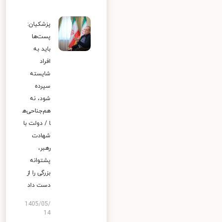
پزشکیان:
پست‌ها
باید به
افراد
شایسته
سپرده
شود، نه
هم‌جناحی‌ه
ا / دولت با
شهادت
رهبر،
پشتوانه
بزرگی را از
دست داد
1405/05/
14