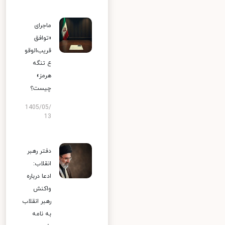
ماجرای
«توافق
قریب‌الوقو
ع تنگه
هرمز»
چیست؟
1405/05/
13
دفتر رهبر
انقلاب:
ادعا درباره
واکنش
رهبر انقلاب
به نامه