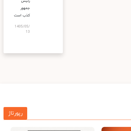
رئیس
جمهور
کذب است
1405/05/
13
رپورتاژ