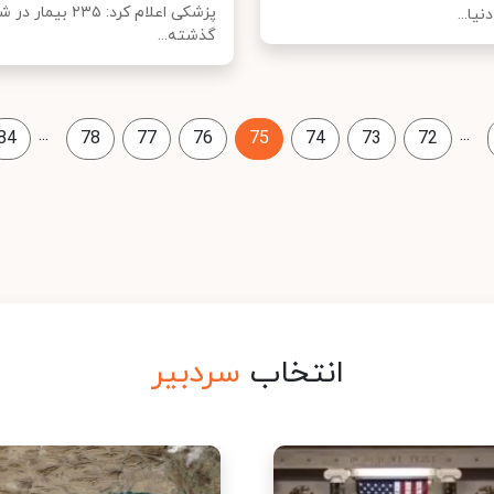
پزشکی اعلام کرد: ۲۳۵ بی
نیا...
گذشته...
...
...
84
78
77
76
75
74
73
72
انتخاب
سردبیر