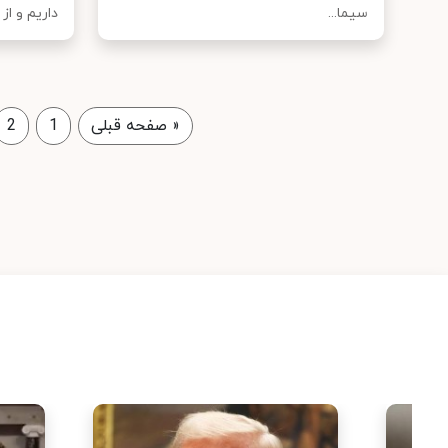
سیما...
داریم و از د
«
صفحه قبلی
1
2