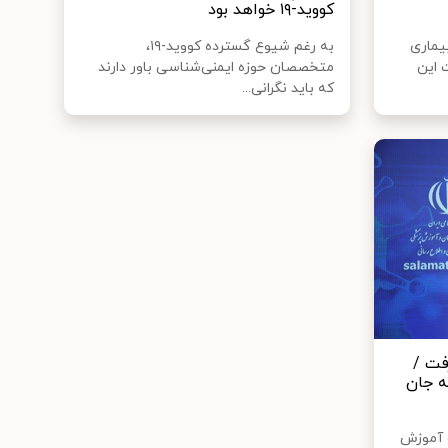
کووید-۱۹ خواهد بود
یماری
به رغم شیوع گسترده کووید-۱۹،
 این
متخصصان حوزه ایمنی‌شناسی باور دارند
که باید نگرانی...
فت /
ته جان
 آموزش