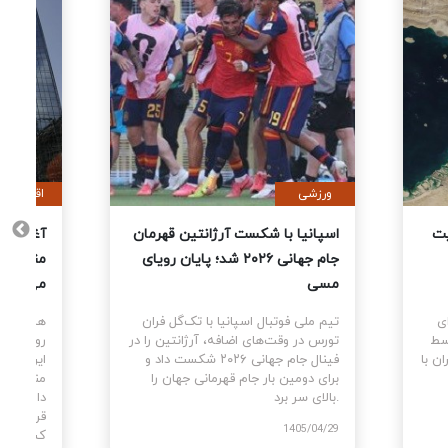
ورزشی
زی خاتم الانبیا: مدیریت
اسپانیا با شکست آرژانتین قهرمان
ا اقتدار کامل اعمال
جام جهانی ۲۰۲۶ شد؛ پایان رویای
مسی
 خاتم الانبیا در بیانیه‌ای
تیم ملی فوتبال اسپانیا با تک‌گل فران
مدیریت تنگه هرمز توسط
تورس در وقت‌های اضافه، آرژانتین را در
ح جمهوری اسلامی ایران با
فینال جام جهانی ۲۰۲۶ شکست داد و
برای دومین بار جام قهرمانی جهان را
بالای سر برد.
1405/04/29