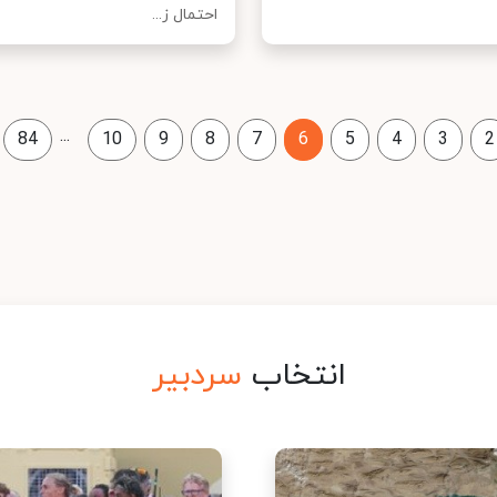
احتمال ز...
...
84
10
9
8
7
6
5
4
3
2
انتخاب
سردبیر