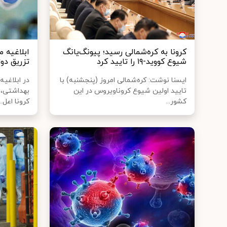
کرونا به کره‌شمالی رسید؛ پیونگ‌یانگ
ابلاغیه 
شیوع کووید-۱۹ را تایید کرد
تزریق دوز
ایسنا نوشت: کره‌شمالی امروز (پنجشنبه) با
در ابلاغیه
تایید اولین شیوع کروناویروس در این
بهداشتی، 
کشور...
کرونا اعل...