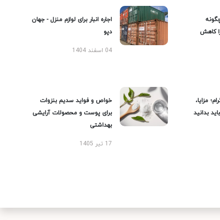
گونه
اجاره انبار برای لوازم منزل - جهان
را کاهش
دپو
04 اسفند 1404
ام؛ مزایا،
خواص و فواید سدیم بنزوات
ید بدانید
برای پوست و محصولات آرایشی
بهداشتی
17 تیر 1405