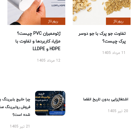
رپورتاژ
رپورتاژ
تفاوت جو پرک با جو دوسر
ژئوممبران PVC چیست؟
پرک چیست؟
مزایا، کاربردها و تفاوت با
HDPE و LLDPE
11 مرداد 1405
12 مرداد 1405
اشتغال‌زایی بدون تاریخ انقضا
چرا خلیج بلبرینگ ب
فروش رولبرینگ صن
20 تیر 1405
شده است؟
21 تیر 1405