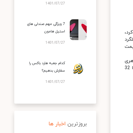
1401/07/27
7 ویژگی مهم صندلی های
رد،
استیل هامون
گرد
1401/07/27
یمت
هری
کدام جعبه هارد باکس را
میلگردها وجود دارد که البته در ادامه، درباره آن ها صحبت خواهیم کرد، سایز میلگردها می باشد که معمولا از سایز 8 تا 32
سفارش بدهیم؟
1401/07/27
بروزترین
اخبار ها