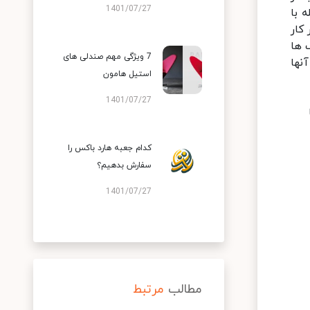
1401/07/27
 با
کار
 ها
7 ویژگی مهم صندلی های
نها
استیل هامون
1401/07/27
کدام جعبه هارد باکس را
سفارش بدهیم؟
1401/07/27
مطالب
مرتبط