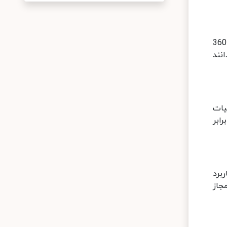
شکل ظاهری این میلگرد به صورت عمده، ساده و بدون آجدار است و حداقل مقاومت آن در برابر نیروهای کششی 360
دانند
یات
ومت در برابر
برد
ال و مقاومت مجاز