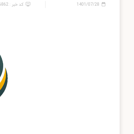
1401/07/28
کد خبر : 26862