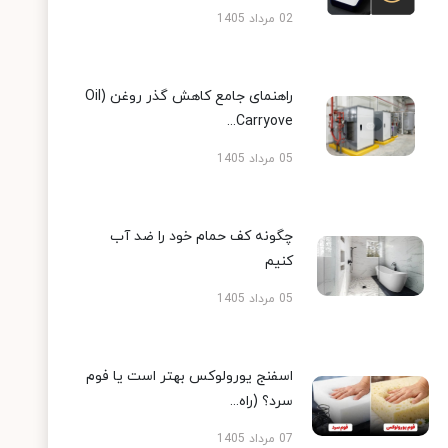
02 مرداد 1405
راهنمای جامع کاهش گذر روغن (Oil
Carryove...
05 مرداد 1405
چگونه کف حمام خود را ضد آب
کنیم
05 مرداد 1405
اسفنج یورولوکس بهتر است یا فوم
سرد؟ (راه...
07 مرداد 1405