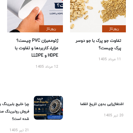
رپورتاژ
رپورتاژ
تفاوت جو پرک با جو دوسر
ژئوممبران PVC چیست؟
پرک چیست؟
مزایا، کاربردها و تفاوت با
HDPE و LLDPE
11 مرداد 1405
12 مرداد 1405
اشتغال‌زایی بدون تاریخ انقضا
چرا خلیج بلبرینگ ب
فروش رولبرینگ صن
20 تیر 1405
شده است؟
21 تیر 1405