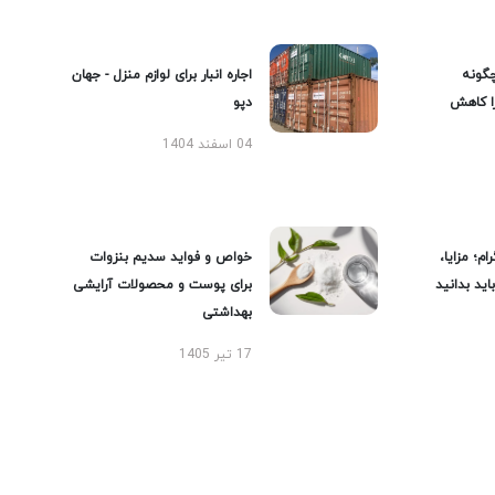
گونه
اجاره انبار برای لوازم منزل - جهان
را کاهش
دپو
04 اسفند 1404
ام؛ مزایا،
خواص و فواید سدیم بنزوات
ید بدانید
برای پوست و محصولات آرایشی
بهداشتی
17 تیر 1405