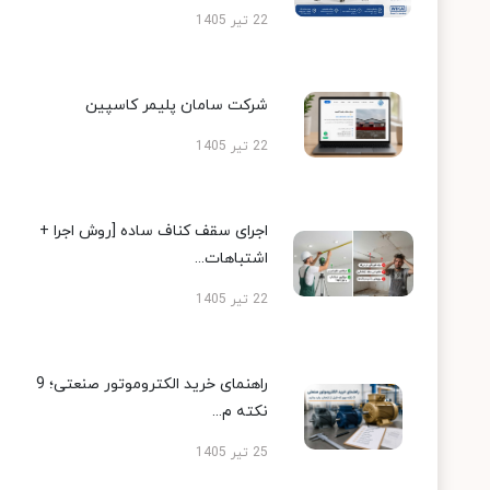
22 تیر 1405
شرکت سامان پلیمر کاسپین
22 تیر 1405
اجرای سقف کناف ساده [روش اجرا +
اشتباهات...
22 تیر 1405
راهنمای خرید الکتروموتور صنعتی؛ 9
نکته م...
25 تیر 1405