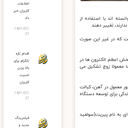
اطلاعات
کاربران خبر
ته اند با استفاده از
داد
رند، تغییر دهند.
1401/07/
27
 که در غیر این صورت
اقدام تازه
 اعظم الکترون ها در
تلگرام برای
معمولا زوج تشکیل می
بالا بردن
امنیت
کاربران
 معمول در آهن، کبالت
1401/07/
دکی برای توسعه دستگاه
27
 به نام پیریت(سولفید
فیلترینگ
جدید و