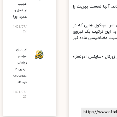
عجیب
electrolyte gating» استفاده کردند. آنها نخست پیریت را
ایرانسل و
همراه اول!
مر مولکول هایی که در
1401/07/
ه این ترتیب یک نیروی
27
یت مغناطیسی ماده نیز
اپل برای
ورنال «ساینس ادونسز»
مراسم
رونمایی
آیفون ۱۴
دعوت‌نامه
فرستاد
1401/07/
27
https://www.aft