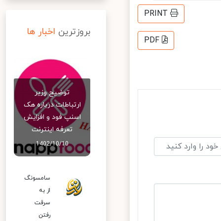
PRINT
بروزترین
اخبار ها
PDF
توضیح وزیر
ارتباطات درباره هک
اسنپ‌ فود و افزایش
تعرفه اینترنت
1402/10/10
سامسونگ
از به
سرقت
رفتن