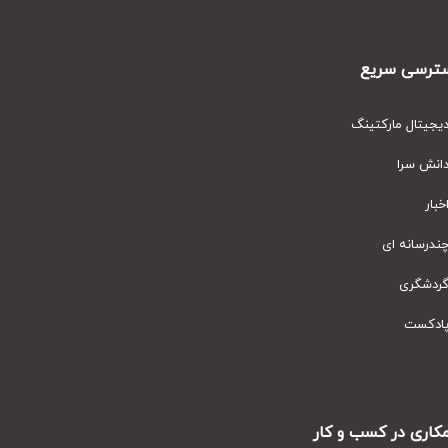
رسی سریع
یتال مارکتینگ
نش سرا
ار
رسانه ای
دشگری
دکست
ری در کسب و کار