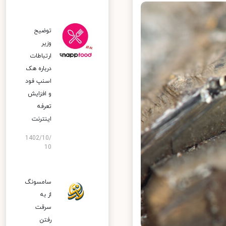
توضیح
وزیر
ارتباطات
درباره هک
اسنپ‌ فود
و افزایش
تعرفه
اینترنت
1402/10/
10
سامسونگ
از به
سرقت
رفتن