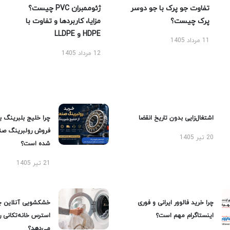
تفاوت جو پرک با جو دوسر
ژئوممبران PVC چیست؟
پرک چیست؟
مزایا، کاربردها و تفاوت با
HDPE و LLDPE
11 مرداد 1405
12 مرداد 1405
اشتغال‌زایی بدون تاریخ انقضا
چرا خلیج بلبرینگ ب
فروش رولبرینگ صن
20 تیر 1405
شده است؟
21 تیر 1405
چرا خرید فالوور ایرانی و فوری
خشکشویی آنلاین چ
اینستاگرام مهم است؟
استرس خانه‌تکانی 
می‌دهد؟