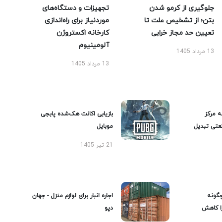
جلوگیری از کرمو شدن
تجهیزات و دستگاه‌های
بتن؛ از تشخیص علت تا
موردنیاز برای راه‌اندازی
تعیین حد مجاز خرابی
کارخانه اکستروژن
آلومینیوم
13 مرداد 1405
13 مرداد 1405
ه مرکز
بازیابی اکانت هک‌شده پابجی
عتی تبدیل
موبایل
21 تیر 1405
گونه
اجاره انبار برای لوازم منزل - جهان
را کاهش
دپو