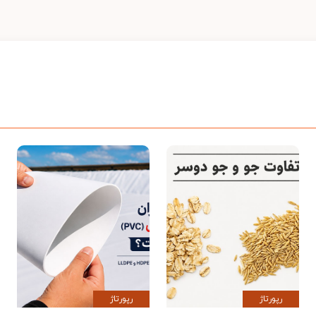
رپورتاژ
رپورتاژ